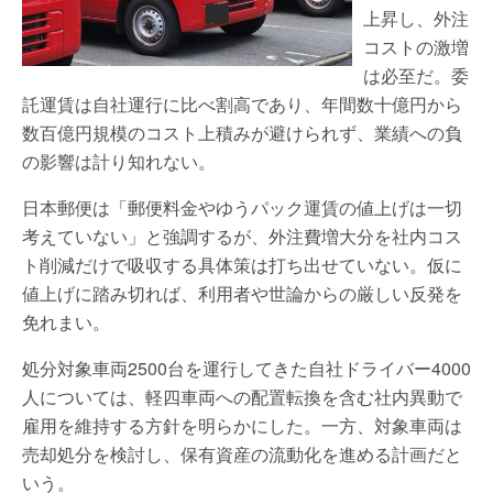
上昇し、外注
コストの激増
は必至だ。委
託運賃は自社運行に比べ割高であり、年間数十億円から
数百億円規模のコスト上積みが避けられず、業績への負
の影響は計り知れない。
日本郵便は「郵便料金やゆうパック運賃の値上げは一切
考えていない」と強調するが、外注費増大分を社内コス
ト削減だけで吸収する具体策は打ち出せていない。仮に
値上げに踏み切れば、利用者や世論からの厳しい反発を
免れまい。
処分対象車両2500台を運行してきた自社ドライバー4000
人については、軽四車両への配置転換を含む社内異動で
雇用を維持する方針を明らかにした。一方、対象車両は
売却処分を検討し、保有資産の流動化を進める計画だと
いう。