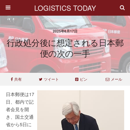
LOGISTICS TODAY
2025年6月17日
行政処分後に想定される日本郵
便の次の一手
共有
ツイート
ピン
メール
日本郵便は17
日、都内で記
者会見を開
き、国土交通
省から5日に