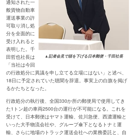
通知された一
般貨物自動車
運送事業の許
可取り消し処
分を全面的に
受け入れると
表明した。千
田哲也社長は
▲記者会見で頭を下げる日本郵便・千田社長
「当社は今回
の行政処分に異議を申し立てる立場にはない」と述べ、
18日に予定されていた聴聞を辞退。事実上の白旗を掲げ
るかたちとなった。
行政処分の執行後、全国330か所の郵便局で使用してき
た1トン超の車両2500台の運行が不可能になる。これを
受けて、日本郵便はヤマト運輸、佐川急便、西濃運輸と
いった大手物流会社や、グループ傘下となるトナミ運
輸、さらに地場のトラック運送会社への業務委託と、自