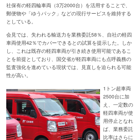
社保有の軽四輪車両（3万2000台）を活用することで、
郵便物や「ゆうパック」などの現行サービスを維持する
としている。
会見では、失われる輸送力を業務委託58％、自社の軽四
車両使用42％でカバーできるとの試算を提示した。しか
し、これは既存の軽四車両が引き続き使用可能であるこ
とを前提としており、国交省が軽四車両にも点呼義務の
監査強化を進めている現状では、見直しを迫られる可能
性が高い。
1トン超車両
2500台に加
え、一定数の
軽四車両が使
用停止となれ
ば、業務委託
比率はさらに