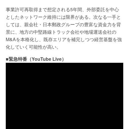
事業許可再取得まで想定される5年間、外部委託を中心
としたネットワーク維持には限界がある。次なる一手と
しては、親会社・日本郵政グループの豊富な資金力を背
景に、地方の中堅路線トラック会社や地場運送会社の
M&Aを本格化し、既存エリアを補完しつつ経営基盤を強
化していく可能性が高い。
■緊急特番（YouTube Live）