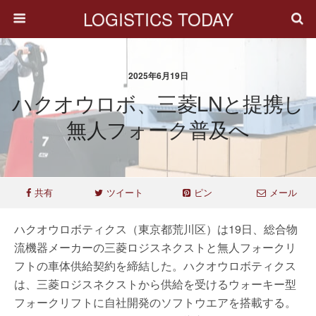
LOGISTICS TODAY
2025年6月19日
ハクオウロボ、三菱LNと提携し
無人フォーク普及へ
共有
ツイート
ピン
メール
ハクオウロボティクス（東京都荒川区）は19日、総合物
流機器メーカーの三菱ロジスネクストと無人フォークリ
フトの車体供給契約を締結した。ハクオウロボティクス
は、三菱ロジスネクストから供給を受けるウォーキー型
フォークリフトに自社開発のソフトウエアを搭載する。