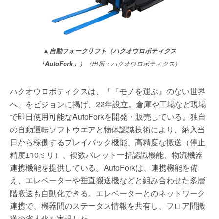
▲自動フォークリフト（ハクオウロボティクス
「AutoFork」）
（出所：ハクオウロボティクス）
ハクオウロボティクスは、「『モノを運ぶ』のない世界
へ」をビジョンに掲げ、22年設立。倉庫や工場など現場
で即日使用可能なAutoForkを開発・販売している。独自
の自動運転ソフトウエアと物体認識技術により、納入当
日から稼働するプレイバック機能、高精度な搬送（停止
精度±10ミリ）、複数パレット一括認識機能、物流機器
連携機能を提供している。AutoForkは、連携機能を備
え、エレベーターや垂直搬送機などと組み合わせた多層
階搬送も自動化できる。エレベーターとのネットワーク
連携で、機器間のステータス情報を共有し、フロア間搬
送の省人化も実現した。