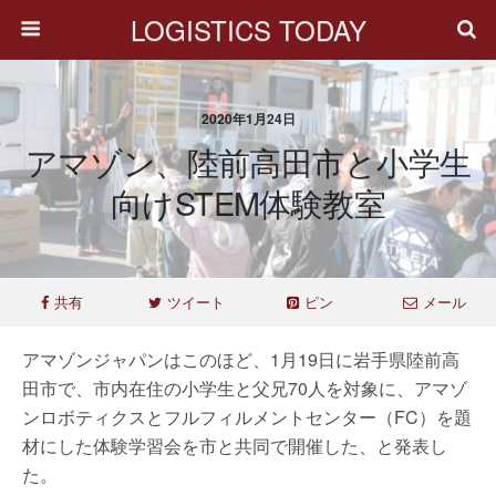
LOGISTICS TODAY
2020年1月24日
アマゾン、陸前高田市と小学生
向けSTEM体験教室
共有
ツイート
ピン
メール
アマゾンジャパンはこのほど、1月19日に岩手県陸前高
田市で、市内在住の小学生と父兄70人を対象に、アマゾ
ンロボティクスとフルフィルメントセンター（FC）を題
材にした体験学習会を市と共同で開催した、と発表し
た。