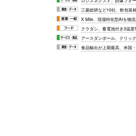
ロジスネクスト、防爆フォ
三菱総研など10社、軟包装
X Mile、現場特化型AIを
クラダシ、蓄電池付き3温度
アースダンボール、クリッ
食品輸出が上期最高、米国