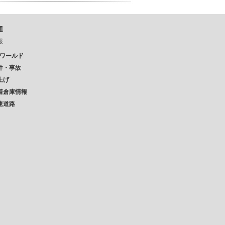
題
報
Pワールド
件・事故
上げ
着倉庫情報
速道路