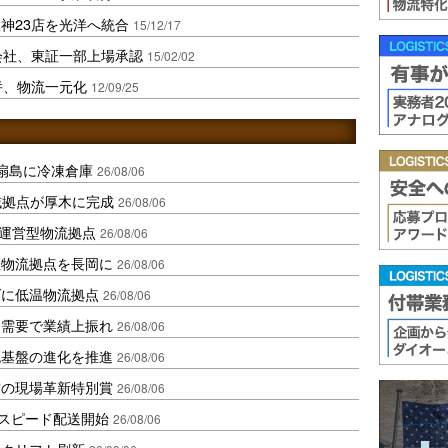
神23店を光洋へ統合
15/12/17
会社、東証一部上場承認
15/02/02
併、物流一元化
12/09/25
扇島に冷凍倉庫
26/08/06
域拠点が厚木に完成
26/08/06
運営型物流拠点
26/08/06
温物流拠点を長岡に
26/08/06
ダに低温物流拠点
26/08/06
送需要で業績上振れ
26/08/06
流基盤の進化を推進
26/08/06
賞の現場革新特別賞
26/08/06
しスピード配送開始
26/08/06