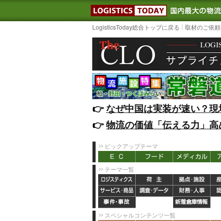
LOGISTIC
LogisticsToday総合トップに戻る
取材のご依頼
👉️
なぜ中国は実装が速い？現
👉️
物流の価値「伝える力」高
ピックアップテーマ
テーマ一覧
スペシャルコンテンツ一覧