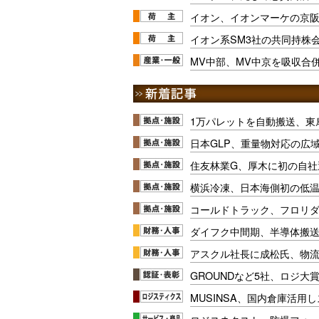
イオン、イオンマーケの京阪
イオン系SM3社の共同持株
MV中部、MV中京を吸収合
1万パレットを自動搬送、東
日本GLP、重量物対応の広
住友林業G、厚木に初の自社
横浜冷凍、日本海側初の低
コールドトラック、フロリ
ダイフク中間期、半導体搬
アスクル社長に成松氏、物
GROUNDなど5社、ロジ大
MUSINSA、国内倉庫活用