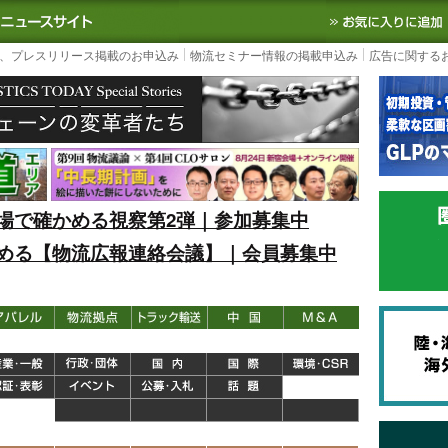
S TODAY｜国内最大の物流ニュースサイト
3PL, SCMなど国内外の最新の物流
、プレスリリース掲載のお申込み
物流セミナー情報の掲載申込み
広告に関する
場で確かめる視察第2弾｜参加募集中
める【物流広報連絡会議】｜会員募集中