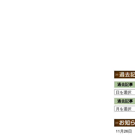
過去記事
過去記事
11月26日