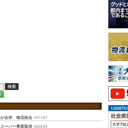
録
北が合併、物流統合
13/11/07
のスーパー事業取得
16/02/03