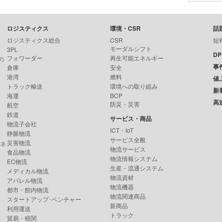
ロジスティクス
環境・CSR
話
ロジスティクス総合
CSR
短
モーダルシフト
3PL
D
フォワーダー
再生可能エネルギー
の
事
倉庫
安全
港湾
燃料
値
トラック輸送
環境への取り組み
新
海運
BCP
高
防災・災害
航空
鉄道
サービス・商品
物流子会社
ICT・IoT
静脈物流
サービス全般
災害物流
ンネ
物流サービス
食品物流
物流情報システム
EC物流
生産・流通システム
メディカル物流
物流資材
アパレル物流
物流機器
都市・館内物流
物流関連商品
スタートアップ･ベンチャー
新商品
利用運送
トラック
貿易・税関