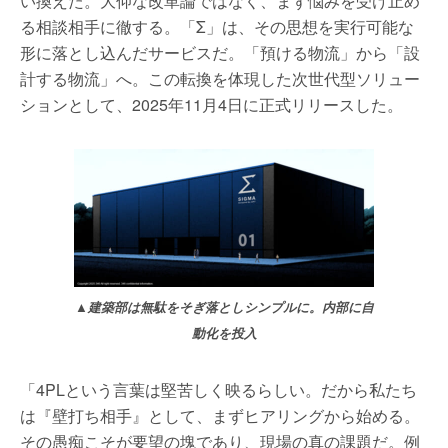
い換えた。大仰な改革論ではなく、まず悩みを受け止め
る相談相手に徹する。「
Σ
」は、その思想を実行可能な
形に落とし込んだサービスだ。「預ける物流」から「設
計する物流」へ。この転換を体現した次世代型ソリュー
ションとして、
2025
年
11
月
4
日に正式リリースした。
▲建築部は無駄をそぎ落としシンプルに。内部に自
動化を投入
「
4PL
という言葉は堅苦しく映るらしい。だから私たち
は『壁打ち相手』として、まずヒアリングから始める。
その愚痴こそが要望の塊であり、現場の真の課題だ。例