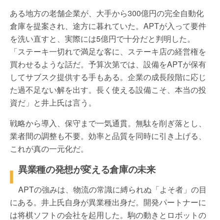
ある地方の老舗企業が、大手から
300
億円の完全自動化
倉庫を提案され、途方に暮れていた。
APT
が入って要件
を洗い直すと、実際には
5
億円で十分だと判明した。
「ステーキ一切れで満足な客に、ステーキ店の経営権を
買わせるような話だ。予算次第では、設備を
APT
が保有
してサブスク提供する手もある。企業の成長段階に応じ
た過不足ない解を出す。長く使える設備こそ、本当の投
資だ」と井上氏は言う。
戦略から導入、保守まで一気通貫。無駄を削ぎ落とし、
業者間の調整も不要。効率と品質を同時に引き上げる、
これが真の一元化だ。
異業種の発想が変える倉庫の未来
APT
の強みは、物流の常識に縛られぬ「よそ者」の目
にある。井上氏自身が異業種出身だ。開発パートナーに
は将棋ソフトの会社を起用した。駒の動きとロボットの