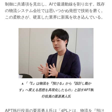
制御に共通項を見出し、
AI
で最適動線を割り出す。既存
の物流システム会社では思いつかぬ発想で技術を磨く。
この柔軟さが、硬直した業界に新風を吹き込んでいる。
▲「『Σ』は物流を『預ける』から『設計し動か
す』へ変える思想を具現化したもの」と話すAPT執
行役員の栗原勇人氏
APT
執行役員の栗原勇人氏は「
4PL
とは、物流を『預け