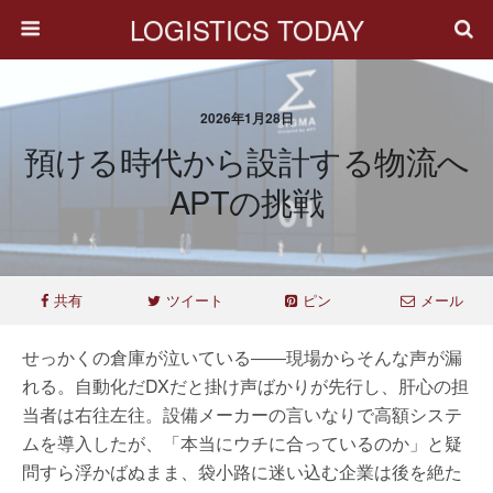
LOGISTICS TODAY
2026年1月28日
預ける時代から設計する物流へ
APTの挑戦
共有
ツイート
ピン
メール
せっかくの倉庫が泣いている――現場からそんな声が漏
れる。自動化だ
DX
だと掛け声ばかりが先行し、肝心の担
当者は右往左往。設備メーカーの言いなりで高額システ
ムを導入したが、「本当にウチに合っているのか」と疑
問すら浮かばぬまま、袋小路に迷い込む企業は後を絶た