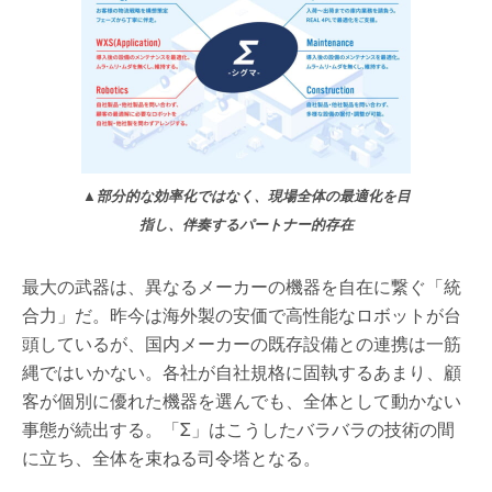
▲
部分的な効率化ではなく、現場全体の最適化を目
指し、伴奏するパートナー的存在
最大の武器は、異なるメーカーの機器を自在に繋ぐ「統
合力」だ。昨今は海外製の安価で高性能なロボットが台
頭しているが、国内メーカーの既存設備との連携は一筋
縄ではいかない。各社が自社規格に固執するあまり、顧
客が個別に優れた機器を選んでも、全体として動かない
事態が続出する。「
Σ
」はこうしたバラバラの技術の間
に立ち、全体を束ねる司令塔となる。