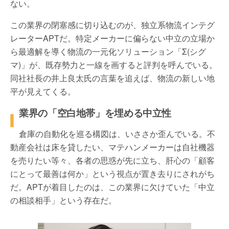
ない。
この業界の閉塞感に切り込むのが、独立系物流インテグ
レーター
APT
だ。特定メーカーに偏らない中立の立場か
ら最適解を導く物流の一元化ソリューション「
Σ(
シグ
マ
)
」が、既存勢力と一線を画すると評判を呼んでいる。
同社社長の井上良太氏の言葉を追えば、物流の新しい地
平が見えてくる。
業界の「空白地帯」を埋める中立性
倉庫の自動化を巡る構図は、いささか歪んでいる。不
動産会社は床を貸したい、マテハンメーカーは自社機器
を売りたい等々、各者の思惑が先に立ち、肝心の「顧客
にとって最善は何か」という視点が置き去りにされがち
だ。
APT
が着目したのは、この業界に欠けていた「中立
の相談相手」という存在だ。