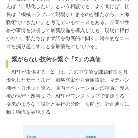
えば『自動化したい』という相談でも、よく聞けば、社
長は『機械トラブルで現場が止まるのが嫌だから、人海
戦術でいきたい』と考えているケースもある。企業の性
格や事情を無視して最新設備を導入しても、現場に根付
かない。私たちはまず話を徹底的に聞く。潜在的なニー
ズを掘り起こすことを最優先にしている」
繋がらない技術を繋ぐ「
Σ
」の真価
APT
が提供する「
Σ
」は、この中立的な課題解決を具
現化したサービスだ。戦略立案から倉庫設計、マテハン
機器・ロボット導入、庫内オペレーションの請負、導入
後の保守・改善まで、
APT
がワンストップで支援する。
従来のような「設計と実行の分断」を防ぎ、計画通りに
動く物流を実現する。