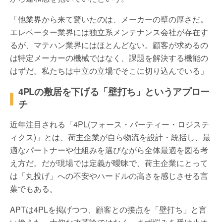
「他業界から来て驚いたのは、メーカーの壁の厚さだ。
エレベーター業界には独立系メンテナンス会社が存在す
るが、マテハン業界にはほとんどない。顧客が求めるの
は特定メーカーの機械ではなく、課題を解決する機能の
はずだ。私たちは中立の立場でそこに切り込んでいる」
4PL
の敷居を下げる「壁打ち」というアプロー
チ
近年注目される「
4PL(
フォース・パーティー・ロジステ
ィクス
)
」とは、荷主企業が自ら物流を設計・統括し、最
適なパートナーや仕組みを選びながら全体最適を図る考
え方だ。だが現場では定義が曖昧で、荷主企業にとって
は「丸投げ」への不安やハードルの高さを感じさせる言
葉でもある。
APT
は
4PL
を掲げつつ、顧客との接点を「壁打ち」と言