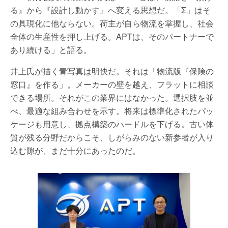
る』から『設計し動かす』へ変える思想だ。「
Σ
」はそ
の具現化に他ならない。荷主が自ら物流を掌握し、社会
全体の生産性を押し上げる。
APT
は、そのパートナーで
あり続ける」と語る。
井上氏が描く青写真は明快だ。それは「物流版『保険の
窓口』を作る」。メーカーの壁を越え、フラットに相談
できる場所。それがこの業界にはなかった。選択肢を並
べ、最適な組み合わせを示す。将来は標準化されたパッ
ケージも用意し、拠点構築のハードルを下げる。古い体
質が残る分野だからこそ、しがらみのない新参者が入り
込む隙が、まだ十分にあったのだ。