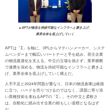
▲APTが物流を持続可能なインフラへと磨き上げ、
業界全体を底上げしていく
APT
は「
Σ
」を軸に、
3PL
からマテハンメーカー、システ
ムベンダーまで幅広いパートナーと手を組み、荷主企業
の物流最適化を支える。中立の立場を崩さず、業界横断
で連携を深める。物流を持続可能なインフラへと磨き上
げ、業界全体を底上げしていく構えだ。
人手不足と
2024
年問題が重なり、日本の物流倉庫は岐路
に立つ。ハードを売りつけるのではなく、課題に寄り添
い異種技術を束ねる
APT
の「
Σ
」。その中立と柔軟さ
は、自動化に踏み出す企業の頼もしい道標となるはず
だ。