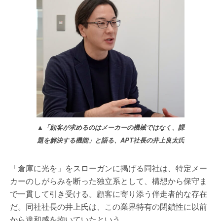
▲「顧客が求めるのはメーカーの機械ではなく、課
題を解決する機能」と語る、APT社長の井上良太氏
「倉庫に光を」をスローガンに掲げる同社は、特定メー
カーのしがらみを断った独立系として、構想から保守ま
で一貫して引き受ける。顧客に寄り添う伴走者的な存在
だ。同社社長の井上氏は、この業界特有の閉鎖性に以前
から違和感を抱いていたという。