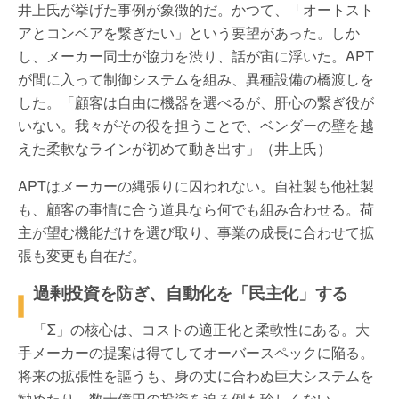
井上氏が挙げた事例が象徴的だ。かつて、「オートスト
アとコンベアを繋ぎたい」という要望があった。しか
し、メーカー同士が協力を渋り、話が宙に浮いた。
APT
が間に入って制御システムを組み、異種設備の橋渡しを
した。「顧客は自由に機器を選べるが、肝心の繋ぎ役が
いない。我々がその役を担うことで、ベンダーの壁を越
えた柔軟なラインが初めて動き出す」（井上氏）
APT
はメーカーの縄張りに囚われない。自社製も他社製
も、顧客の事情に合う道具なら何でも組み合わせる。荷
主が望む機能だけを選び取り、事業の成長に合わせて拡
張も変更も自在だ。
過剰投資を防ぎ、自動化を「民主化」する
「
Σ
」の核心は、コストの適正化と柔軟性にある。大
手メーカーの提案は得てしてオーバースペックに陥る。
将来の拡張性を謳うも、身の丈に合わぬ巨大システムを
勧めたり、数十億円の投資を迫る例も珍しくない。