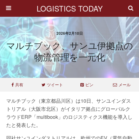
LOGISTICS TODAY
2026年2月10日
マルチブック、サンユ伊拠点の
物流管理を一元化
共有
ツイート
ピン
メール
マルチブック（東京都品川区）は10日、サンユインダス
トリアル（大阪市北区）がイタリア拠点にグローバルク
ラウドERP「multibook」のロジスティクス機能を導入し
たと発表した。
同社サンユインダストリアルは、欧州でのEV（電気自動