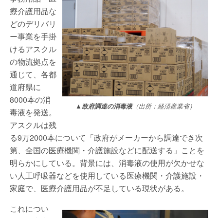
療介護用品な
どのデリバリ
ー事業を手掛
けるアスクル
の物流拠点を
通じて、各都
道府県に
8000本の消
▲政府調達の消毒液
（出所：経済産業省）
毒液を発送。
アスクルは残
る9万2000本について「政府がメーカーから調達でき次
第、全国の医療機関・介護施設などに配送する」ことを
明らかにしている。背景には、消毒液の使用が欠かせな
い人工呼吸器などを使用している医療機関・介護施設・
家庭で、医療介護用品が不足している現状がある。
これについ