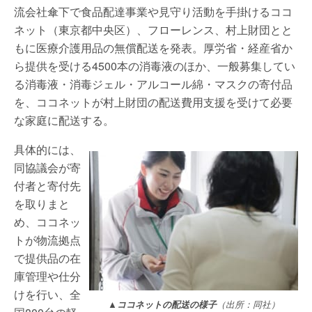
流会社傘下で食品配達事業や見守り活動を手掛けるココ
ネット（東京都中央区）、フローレンス、村上財団とと
もに医療介護用品の無償配送を発表。厚労省・経産省か
ら提供を受ける4500本の消毒液のほか、一般募集してい
る消毒液・消毒ジェル・アルコール綿・マスクの寄付品
を、ココネットが村上財団の配送費用支援を受けて必要
な家庭に配送する。
具体的には、
同協議会が寄
付者と寄付先
を取りまと
め、ココネッ
トが物流拠点
で提供品の在
庫管理や仕分
けを行い、全
▲ココネットの配送の様子
（出所：同社）