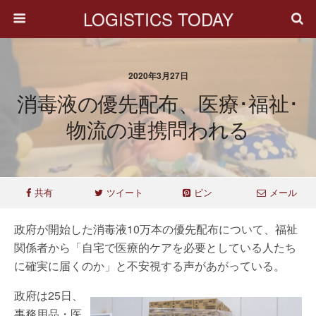
LOGISTICS TODAY
2020年3月27日
消毒液の優先配布、医療･福祉･
物流の連携問われる
共有
ツイート
ピン
メール
政府が開始した消毒液10万本の優先配布について、福祉
関係者から「自宅で医療的ケアを必要としている人たち
に確実に届くのか」と不安視する声があがっている。
政府は25日、
事務用品・医