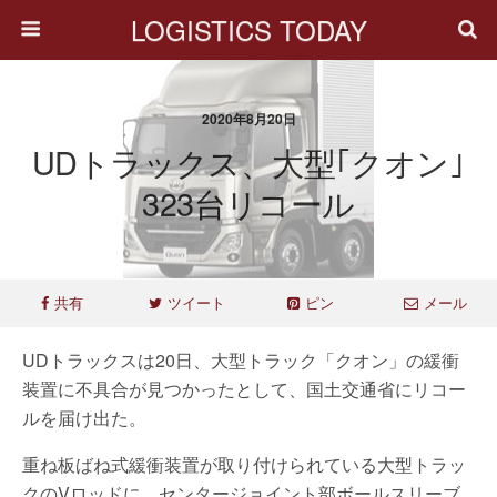
LOGISTICS TODAY
2020年8月20日
UDトラックス、大型｢クオン｣
323台リコール
共有
ツイート
ピン
メール
UDトラックスは20日、大型トラック「クオン」の緩衝
装置に不具合が見つかったとして、国土交通省にリコー
ルを届け出た。
重ね板ばね式緩衝装置が取り付けられている大型トラッ
クのVロッドに、センタージョイント部ボールスリーブ