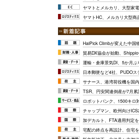
ヤマトとメルカリ、大型家
ヤマトHC、メルカリ大型商
HaiPick Climbが変えた
貿易DX協会が始動、Shipp
運輸・倉庫景気DI、5か月ぶ
日本郵便など4社、PUDO
サナース、港湾荷役機を国
TSR、円安関連倒産が7月累
ロボットバンク、1500キ
チャップマン、欧州向けICS
加デカルト、FTA適用判定を
宅配の終点を再設計、住宅