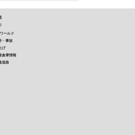
題
報
Pワールド
件・事故
上げ
着倉庫情報
速道路