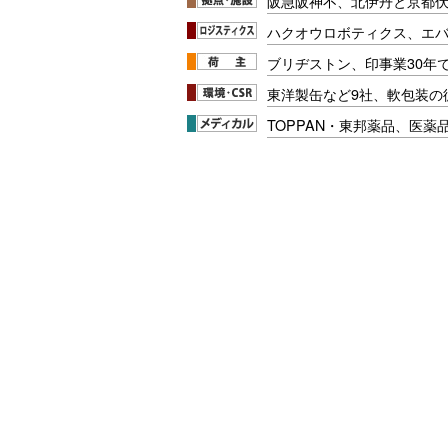
阪急阪神不、北伊丹と京都
ハクオウロボティクス、エ
ブリヂストン、印事業30年
東洋製缶など9社、軟包装の
TOPPAN・東邦薬品、医薬