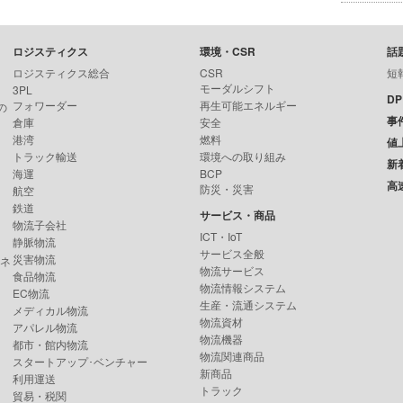
ロジスティクス
環境・CSR
話
ロジスティクス総合
CSR
短
モーダルシフト
3PL
D
フォワーダー
再生可能エネルギー
の
事
倉庫
安全
港湾
燃料
値
トラック輸送
環境への取り組み
新
海運
BCP
高
防災・災害
航空
鉄道
サービス・商品
物流子会社
ICT・IoT
静脈物流
サービス全般
災害物流
ンネ
物流サービス
食品物流
物流情報システム
EC物流
生産・流通システム
メディカル物流
物流資材
アパレル物流
物流機器
都市・館内物流
物流関連商品
スタートアップ･ベンチャー
新商品
利用運送
トラック
貿易・税関