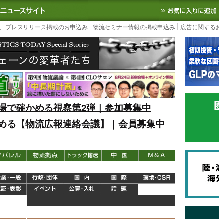
S TODAY｜国内最大の物流ニュースサイト
3PL, SCMなど国内外の最新の物流
、プレスリリース掲載のお申込み
物流セミナー情報の掲載申込み
広告に関する
場で確かめる視察第2弾｜参加募集中
める【物流広報連絡会議】｜会員募集中