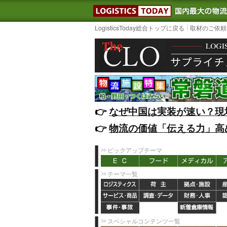
LOGISTIC
LogisticsToday総合トップに戻る
取材のご依頼
👉️
なぜ中国は実装が速い？現
👉️
物流の価値「伝える力」高
ピックアップテーマ
テーマ一覧
スペシャルコンテンツ一覧