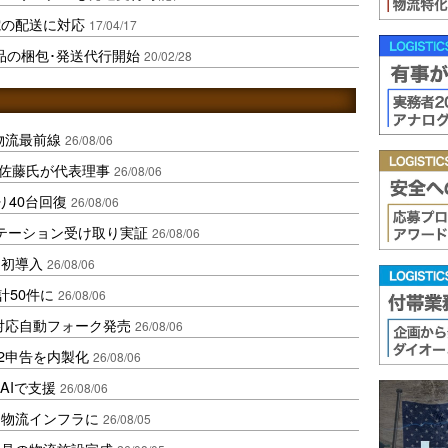
電の配送に対応
17/04/17
品の梱包･発送代行開始
20/02/28
中国物流最前線
26/08/06
io佐藤氏が代表理事
26/08/06
り40台回復
26/08/06
ステーション受け取り実証
26/08/06
内初導入
26/08/06
計50件に
26/08/06
ロ対応自動フォーク発売
26/08/06
2申告を内製化
26/08/06
AIで支援
26/08/06
を物流インフラに
26/08/05