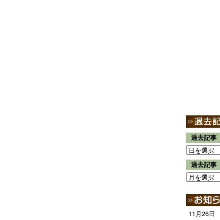
過去記事
過去記事
11月26日