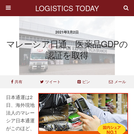
LOGISTICS TODAY
2021年3月2日
マレーシア日通、医薬品GDPの
認証を取得
共有
ツイート
ピン
メール
日本通運は2
日、海外現地
法人のマレー
シア日本通運
がこのほど、