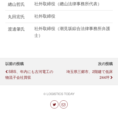
社外取締役（總山法律事務所代表）
總山哲氏
社外取締役
丸田宏氏
社外取締役（潮見坂綜合法律事務所弁護
渡邊肇氏
士）
以前の投稿
次の投稿
SBS、年内にも古河電工の
埼玉県三郷市、2階建て低床
物流子会社買収
244坪
© LOGISTICS TODAY