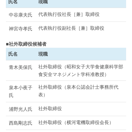
氏名
現職
代表執行役社長［兼］取締役
中谷康夫氏
代表執行役副社長［兼］取締役
神宮寺孝氏
■社外取締役候補者
氏名
現職
社外取締役（昭和女子大学食健康科学部
青木美保氏
食安全マネジメント学科准教授）
社外取締役（泉本公認会計士事務所代
泉本小夜子
表）
氏
社外取締役
浦野光人氏
社外取締役（横河電機取締役会長）
西島剛志氏