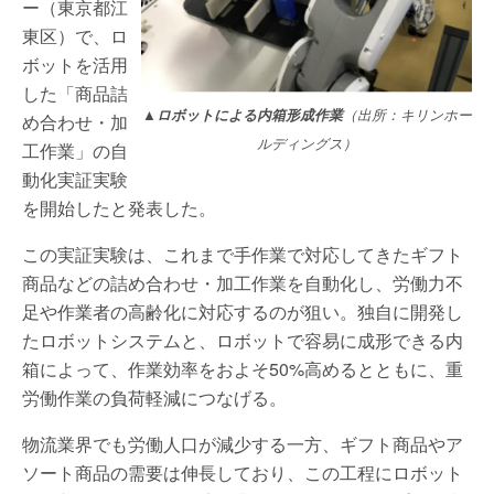
ー（東京都江
東区）で、ロ
ボットを活用
した「商品詰
▲ロボットによる内箱形成作業
（出所：キリンホー
め合わせ・加
ルディングス）
工作業」の自
動化実証実験
を開始したと発表した。
この実証実験は、これまで手作業で対応してきたギフト
商品などの詰め合わせ・加工作業を自動化し、労働力不
足や作業者の高齢化に対応するのが狙い。独自に開発し
たロボットシステムと、ロボットで容易に成形できる内
箱によって、作業効率をおよそ50%高めるとともに、重
労働作業の負荷軽減につなげる。
物流業界でも労働人口が減少する一方、ギフト商品やア
ソート商品の需要は伸長しており、この工程にロボット