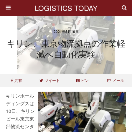
LOGISTICS TODAY
2021年5月10日
キリン、東京物流拠点の作業軽
減へ自動化実験
共有
ツイート
ピン
メール
キリンホール
ディングスは
10日、キリン
ビール東京東
部物流センタ