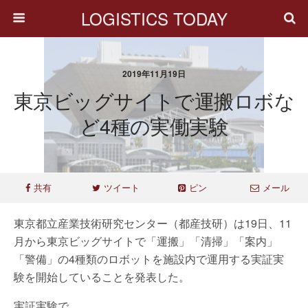
LOGISTICS TODAY
2019年11月19日
東京ビッグサイトで運搬ロボな
ど4種の実働実験
共有
ツイート
ピン
メール
東京都立産業技術研究センター（都産技研）は19日、11
月から東京ビッグサイトで「運搬」「清掃」「案内」
「警備」の4種類のロボットを施設内で運用する実証実
験を開始していることを発表した。
実証実験で