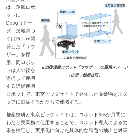
は、運搬ロボ
ットに
Doog（ドー
グ、茨城県つ
くば市）が開
発した「サウ
ザー」を採
用。同ロボッ
▲追従運搬ロボット「サウザー」の運用イメージ
トは人の後を
（出所：都産技研）
追従して運搬
する追従運搬
ロボットで、東京ビッグサイトで発生した廃棄物をスタ
ッフに追従するかたちで運搬する。
都産技研と東京ビッグサイトは、ロボットを3か月間に
わたり実業務に使用することで、ロボット導入による効
果を検証し、実用化に向けた具体的な課題の抽出と対策