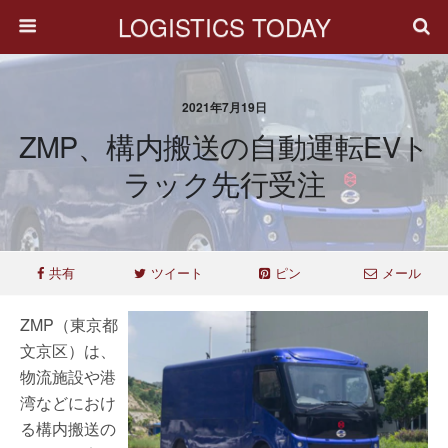
LOGISTICS TODAY
2021年7月19日
ZMP、構内搬送の自動運転EVト
ラック先行受注
共有
ツイート
ピン
メール
ZMP（東京都
文京区）は、
物流施設や港
湾などにおけ
る構内搬送の