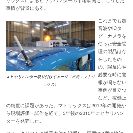
リックスによるヒヤリハンターの市場展開も、こうした
事情が背景にある。
これまでも超
音波やICタ
グ・カメラを
使った安全管
理の製品は存
在したもの
の、誤反応や
必要な時に警
▲ヒヤリハンター取り付けイメージ
（出所：マトリ
報が鳴らない
ックス）
事例が目立つ
など、稼働上
の精度に課題があった。マトリックスは2012年の開発か
ら現場評価・試作を経て、3年後の2015年にヒヤリハン
ターを発売した。