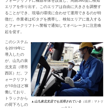
フォークリフトに機器本体を設置し、周囲360度に検知
エリアを作り出す。このエリアは自由に大きさを調整す
ることができ、現場の環境に合わせて運用できるのが特
徴だ。作業者はICタグを携帯し、検知エリアに進入する
とフォークリフトへ警報で通知してオペレータに注意喚
起を促す。
このシステム
を2019年に
導入したの
が、山九の泉
北支店（堺市
西区）だ。フ
ォークリフト
が10台ほど稼
働しており、
トラックから
▲山九泉北支店でも活用されている
（出所：マトリ
の荷下ろしの
ックス）