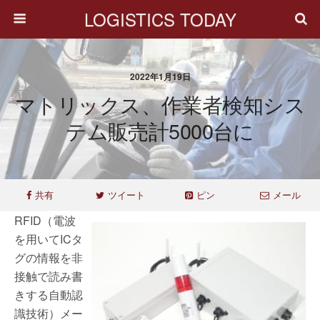
LOGISTICS TODAY
2022年1月19日
マトリックス、作業者検知シス
テム販売計5000台に
共有
ツイート
ピン
メール
RFID（電波
を用いてICタ
グの情報を非
接触で読み書
きする自動認
識技術）メー