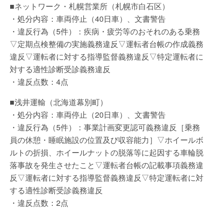
■ネットワーク・札幌営業所（札幌市白石区）
・処分内容：車両停止（40日車）、文書警告
・違反行為（5件）：疾病・疲労等のおそれのある乗務
▽定期点検整備の実施義務違反▽運転者台帳の作成義務
違反▽運転者に対する指導監督義務違反▽特定運転者に
対する適性診断受診義務違反
・違反点数：4点
■浅井運輸（北海道幕別町）
・処分内容：車両停止（20日車）、文書警告
・違反行為（5件）：事業計画変更認可義務違反［乗務
員の休憩・睡眠施設の位置及び収容能力］▽ホイールボ
ルトの折損、ホイールナットの脱落等に起因する車輪脱
落事故を発生させたこと▽運転者台帳の記載事項義務違
反▽運転者に対する指導監督義務違反▽特定運転者に対
する適性診断受診義務違反
・違反点数：2点