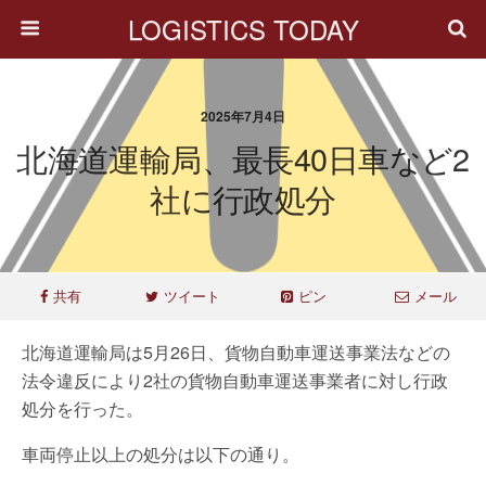
LOGISTICS TODAY
2025年7月4日
北海道運輸局、最長40日車など2
社に行政処分
共有
ツイート
ピン
メール
北海道運輸局は5月26日、貨物自動車運送事業法などの
法令違反により2社の貨物自動車運送事業者に対し行政
処分を行った。
車両停止以上の処分は以下の通り。