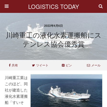
LOGISTICS TODAY
2022年4月6日
川崎重工の液化水素運搬船にス
テンレス協会優秀賞
共有
ツイート
ピン
メール
川崎重工業は
このほど、同
社が建造した
液化水素運搬
船「すいそ