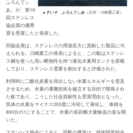
ふろんてぃ
あ」が、第19
▲すいそ ふろんてぃあ
（出所：川崎重工業）
回ステンレス
協会賞の優秀
賞を受賞したと発表した。
同協会賞は、ステンレスの用途拡大に貢献した製品に与
えられる。川崎重工の発表によると、この船はステンレ
ス鋼を使った高い断熱性を持つ液化水素用タンクを搭載
しており、ステンレス需要を創出すると評価された。
利用時に二酸化炭素を排出しない水素エネルギーを普及
させるため、水素の運搬技術を確立する目的で開発され
た船であり、こうした社会貢献性も受賞理由となった。
気体の水素をマイナス253度に冷却して液化し、体積を
800分の1にすることで、水素の長距離大量輸送の道を開
いた。
ステンレス協会によると、同船の建造は、技術研究組合