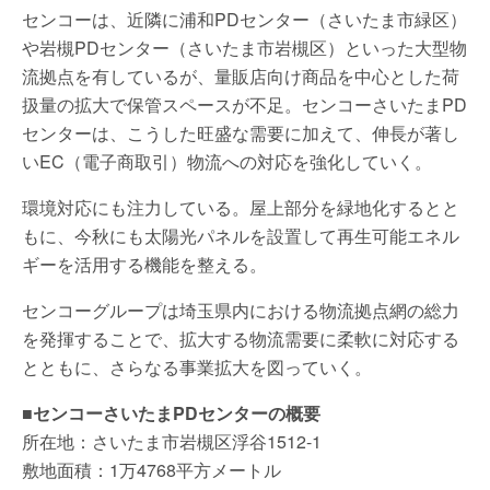
センコーは、近隣に浦和PDセンター（さいたま市緑区）
や岩槻PDセンター（さいたま市岩槻区）といった大型物
流拠点を有しているが、量販店向け商品を中心とした荷
扱量の拡大で保管スペースが不足。センコーさいたまPD
センターは、こうした旺盛な需要に加えて、伸長が著し
いEC（電子商取引）物流への対応を強化していく。
環境対応にも注力している。屋上部分を緑地化するとと
もに、今秋にも太陽光パネルを設置して再生可能エネル
ギーを活用する機能を整える。
センコーグループは埼玉県内における物流拠点網の総力
を発揮することで、拡大する物流需要に柔軟に対応する
とともに、さらなる事業拡大を図っていく。
■センコーさいたまPDセンターの概要
所在地：さいたま市岩槻区浮谷1512-1
敷地面積：1万4768平方メートル