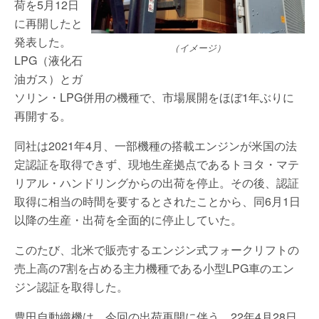
荷を5月12日
に再開したと
発表した。
（イメージ）
LPG（液化石
油ガス）とガ
ソリン・LPG併用の機種で、市場展開をほぼ1年ぶりに
再開する。
同社は2021年4月、一部機種の搭載エンジンが米国の法
定認証を取得できず、現地生産拠点であるトヨタ・マテ
リアル・ハンドリングからの出荷を停止。その後、認証
取得に相当の時間を要するとされたことから、同6月1日
以降の生産・出荷を全面的に停止していた。
このたび、北米で販売するエンジン式フォークリフトの
売上高の7割を占める主力機種である小型LPG車のエン
ジン認証を取得した。
豊田自動織機は、今回の出荷再開に伴う、22年4月28日