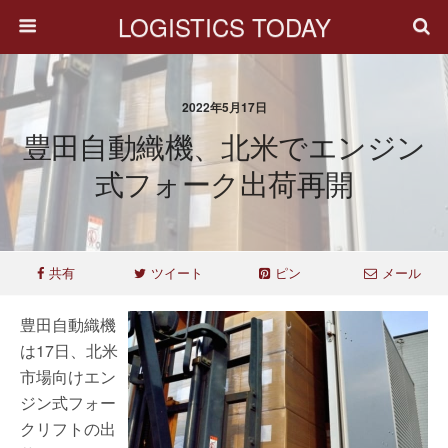
LOGISTICS TODAY
2022年5月17日
豊田自動織機、北米でエンジン
式フォーク出荷再開
共有
ツイート
ピン
メール
豊田自動織機
は17日、北米
市場向けエン
ジン式フォー
クリフトの出