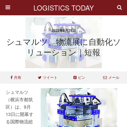
LOGISTICS TODAY
2022年8月29日
シュマルツ、物流展に自動化ソ
リューション｜短報
共有
ツイート
ピン
メール
シュマルツ
（横浜市都筑
区）は、9月
13日に開幕す
る国際物流総