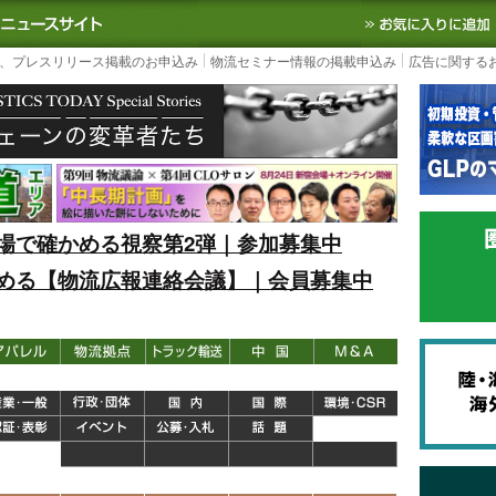
S TODAY｜国内最大の物流ニュースサイト
3PL, SCMなど国内外の最新の物流
、プレスリリース掲載のお申込み
物流セミナー情報の掲載申込み
広告に関する
場で確かめる視察第2弾｜参加募集中
める【物流広報連絡会議】｜会員募集中