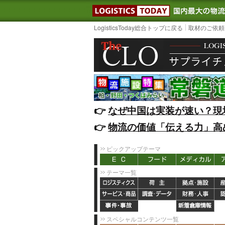
LOGISTIC
LogisticsToday総合トップに戻る
取材のご依頼
👉️
なぜ中国は実装が速い？現
👉️
物流の価値「伝える力」高
ピックアップテーマ
テーマ一覧
スペシャルコンテンツ一覧