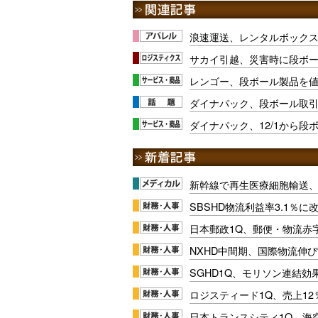
浪速運送、レンタルボック
サカイ引越、災害時に段ボ
レンゴー、段ボール製品を
ダイナパック、段ボール取
ダイナパック、12/1から段
新幹線で再生医療細胞輸送
SBSHD物流利益率3.1％
日本郵政1Q、郵便・物流赤
NXHD中間期、国際物流伸び
SGHD1Q、モリソン連結効
ロジスティード1Q、売上1
日本トランスシティ1Q、海