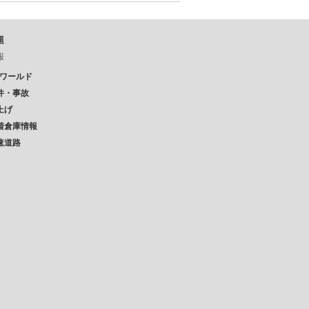
題
報
Pワールド
件・事故
上げ
着倉庫情報
速道路