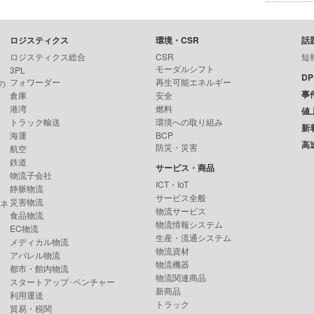
ロジスティクス
環境・CSR
話
ロジスティクス総合
CSR
短
モーダルシフト
3PL
D
フォワーダー
再生可能エネルギー
の
事
倉庫
安全
港湾
燃料
値
トラック輸送
環境への取り組み
新
海運
BCP
高
防災・災害
航空
鉄道
サービス・商品
物流子会社
ICT・IoT
静脈物流
サービス全般
災害物流
ンネ
物流サービス
食品物流
物流情報システム
EC物流
生産・流通システム
メディカル物流
物流資材
アパレル物流
物流機器
都市・館内物流
物流関連商品
スタートアップ･ベンチャー
新商品
利用運送
トラック
貿易・税関