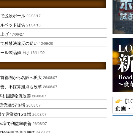
スで脱段ボール
22/08/17
ールベッド提供
21/04/16
値上げ
17/06/27
引で独禁法違反の疑い
12/09/20
ボール製品値上げ
18/11/02
、首都圏から名阪へ拡大
26/08/07
に改善、不採算拠点も改革
26/08/07
字も国際物流改善
26/08/07
営業益57％増
26/08/07
果で営業益15％増
26/08/07
2％増で利益率改善
26/08/07
空輸送増で増収増益
26/08/07