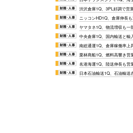
渋沢倉庫1Q、3PL好調で営
ニッコンHD1Q、倉庫伸長
ヤマタネ1Q、物流増収も一
中央倉庫1Q、国内輸送と輸
南総通運1Q、倉庫稼働率上
栗林商船1Q、燃料高響き営
名港海運1Q、陸送伸長も営業
日本石油輸送1Q、石油輸送