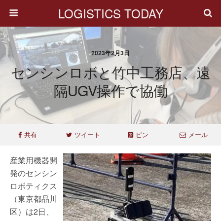
LOGISTICS TODAY
2023年2月3日
センシンロボと竹中工務店、遠
隔UGV操作で協働
共有
ツイート
ピン
メール
産業用機器開
発のセンシン
ロボティクス
（東京都品川
区）は2日、