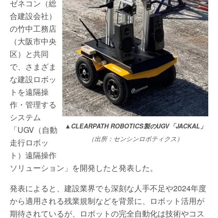
ゼネコン（総
合建設会社）
の竹中工務店
（大阪市中央
区）と共同
で、さまざま
な建設ロボッ
トを遠隔操
作・管理する
システム
▲CLEARPATH ROBOTICS製のUGV「JACKAL」
「UGV（自動
（出所：センシンロボティクス）
走行ロボッ
ト）遠隔操作
ソリューション」を開発したと発表した。
発表によると、建設業界でも深刻な人手不足や2024年度
から適用される残業規制などを背景に、ロボット活用が
期待されているが、ロボットの完全自動化は技術やコス