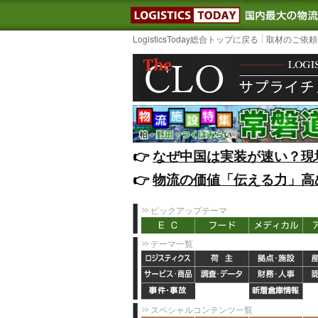
LOGISTIC
LogisticsToday総合トップに戻る
取材のご依頼
👉️
なぜ中国は実装が速い？現
👉️
物流の価値「伝える力」高
ピックアップテーマ
テーマ一覧
スペシャルコンテンツ一覧