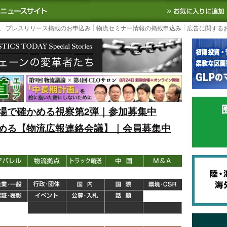
S TODAY｜国内最大の物流ニュースサイト
3PL, SCMなど国内外の最新の物流
、プレスリリース掲載のお申込み
物流セミナー情報の掲載申込み
広告に関する
場で確かめる視察第2弾｜参加募集中
める【物流広報連絡会議】｜会員募集中