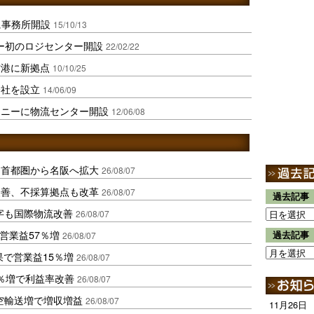
に事務所開設
15/10/13
ー初のロジセンター開設
22/02/22
空港に新拠点
10/10/25
会社を設立
14/06/09
ドニーに物流センター開設
12/06/08
、首都圏から名阪へ拡大
26/08/07
に改善、不採算拠点も改革
26/08/07
過去記事
字も国際物流改善
26/08/07
営業益57％増
過去記事
26/08/07
果で営業益15％増
26/08/07
2％増で利益率改善
26/08/07
空輸送増で増収増益
26/08/07
11月26日