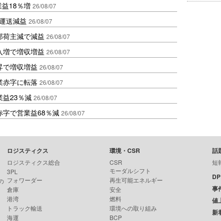
業益18％増
26/08/07
も運送減益
26/08/07
部荷主減で減益
26/08/07
入増で増収増益
26/08/07
昇で増収増益
26/08/07
業赤字に転落
26/08/07
益23％減
26/08/07
赤字で営業益68％減
26/08/07
ロジスティクス
環境・CSR
話
ロジスティクス総合
CSR
短
モーダルシフト
3PL
D
フォワーダー
再生可能エネルギー
の
事
倉庫
安全
港湾
燃料
値
トラック輸送
環境への取り組み
新
海運
BCP