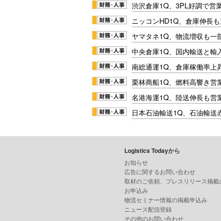
渋沢倉庫1Q、3PL好調で営
ニッコンHD1Q、倉庫伸長
ヤマタネ1Q、物流増収も一
中央倉庫1Q、国内輸送と輸
南総通運1Q、倉庫稼働率上
栗林商船1Q、燃料高響き営
名港海運1Q、陸送伸長も営業
日本石油輸送1Q、石油輸送
Logistics Todayから
お知らせ
広告に関するお問い合わせ
取材のご依頼、プレスリリース掲載
お申込み
物流セミナー情報の掲載申込み
ニュース配信登録
その他のお問い合わせ