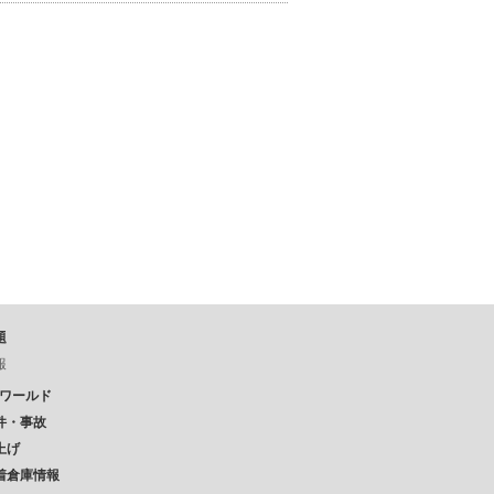
題
報
Pワールド
件・事故
上げ
着倉庫情報