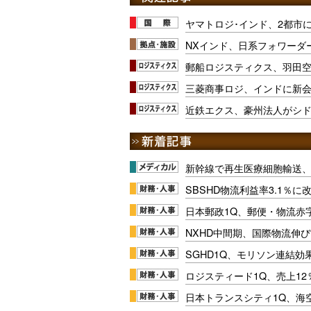
ヤマトロジ･インド、2都市
NXインド、日系フォワーダ
郵船ロジスティクス、羽田
三菱商事ロジ、インドに新
近鉄エクス、豪州法人がシ
新幹線で再生医療細胞輸送
SBSHD物流利益率3.1％
日本郵政1Q、郵便・物流赤
NXHD中間期、国際物流伸び
SGHD1Q、モリソン連結効
ロジスティード1Q、売上1
日本トランスシティ1Q、海