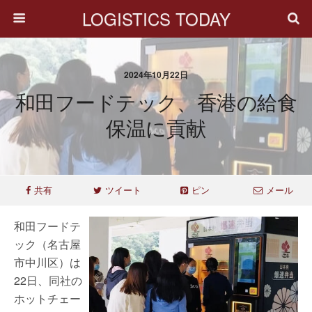
LOGISTICS TODAY
2024年10月22日
和田フードテック、香港の給食
保温に貢献
共有
ツイート
ピン
メール
和田フードテ
ック（名古屋
市中川区）は
22日、同社の
ホットチェー