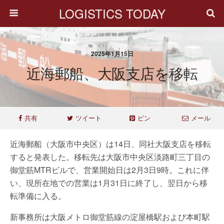
LOGISTICS TODAY
2025年1月15日
近海郵船、大阪支店を移転
共有
ツイート
ピン
メール
近海郵船（大阪市中央区）は14日、同社大阪支店を移転
すると発表した。移転先は大阪市中央区淡路町三丁目の
御堂筋MTRビルで、営業開始日は2月3日9時。これに伴
い、現所在地での営業は1月31日に終了し、翌日から移
転準備に入る。
新事務所は大阪メトロ御堂筋線の淀屋橋駅および本町駅