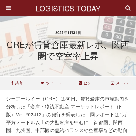
LOGISTICS TODAY
2025年1月31日
CREが賃貸倉庫最新レポ、関西
圏で空室率上昇
共有
ツイート
ピン
メール
シーアールイー（CRE）は30日、賃貸倉庫の市場動向を
分析した「倉庫・物流不動産 マーケットレポート（β
版）Ver. 202412」の発行を発表した。同レポートは1万
平方メートル以上の大型倉庫を中心に、首都圏、関西
圏、九州圏、中部圏の需給バランスや空室率などの動向