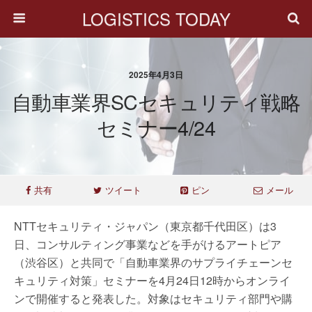
LOGISTICS TODAY
2025年4月3日
自動車業界SCセキュリティ戦略
セミナー4/24
共有
ツイート
ピン
メール
NTTセキュリティ・ジャパン（東京都千代田区）は3
日、コンサルティング事業などを手がけるアートピア
（渋谷区）と共同で「自動車業界のサプライチェーンセ
キュリティ対策」セミナーを4月24日12時からオンライ
ンで開催すると発表した。対象はセキュリティ部門や購