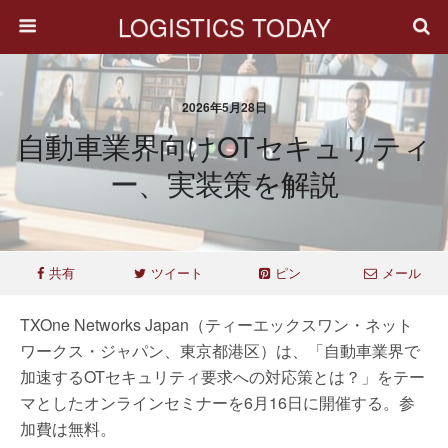
LOGISTICS TODAY
2026年5月28日
自動車業界向けOTセキュリティ
ー、実装策を解説
共有
ツイート
ピン
メール
TXOne Networks Japan（ティーエックスワン・ネット
ワークス・ジャパン、東京都港区）は、「自動車業界で
加速するOTセキュリティ要求への対応策とは？」をテー
マとしたオンラインセミナーを6月16日に開催する。参
加費は無料。