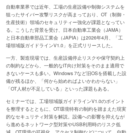
自動車業界では近年、工場の生産設備や制御システムを
狙ったサイバー攻撃リスクが高まっており、OT（制御・
生産技術）領域のセキュリティー強化が課題となってい
る。こうした背景を受け、日本自動車工業会（JAMA）
と日本自動車部品工業会（JAPIA）は2026年4月、「工
場領域版ガイドラインV1.0」を正式リリースした。
一方、製造現場では、生産設備停止リスクや保守契約上
の制約などから、一般的なIT向け対策をそのまま適用で
きないケースも多い。Windows 7など旧OSを搭載した設
備が残るほか、「何から始めればよいかわからない」
「OT人材が不足している」といった課題もある。
セミナーでは、工場領域版ガイドラインV1.0のポイント
を整理するとともに、OT環境特有の制約を踏まえた現実
的なセキュリティ対策を解説。設備への影響を抑えなが
ら進めるネットワーク型対策やUSB利用時のリスク低
減、OT環境の可視化、アクセス制御などについて、自動