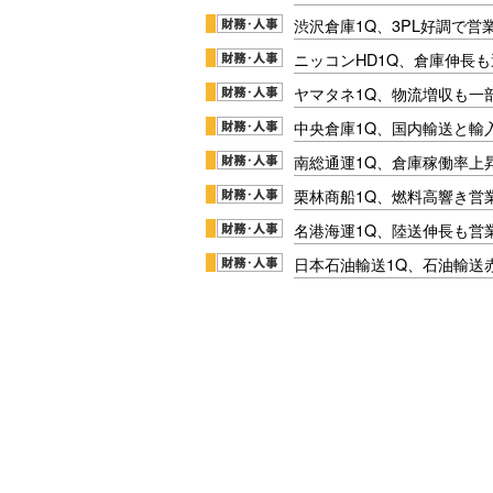
渋沢倉庫1Q、3PL好調で営
ニッコンHD1Q、倉庫伸長
ヤマタネ1Q、物流増収も一
中央倉庫1Q、国内輸送と輸
南総通運1Q、倉庫稼働率上
栗林商船1Q、燃料高響き営
名港海運1Q、陸送伸長も営業
日本石油輸送1Q、石油輸送