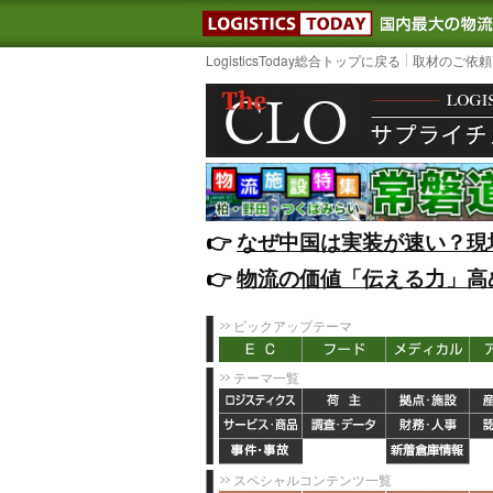
LOGISTIC
LogisticsToday総合トップに戻る
取材のご依頼
👉️
なぜ中国は実装が速い？現
👉️
物流の価値「伝える力」高
ピックアップテーマ
テーマ一覧
スペシャルコンテンツ一覧