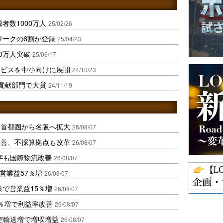
者数1000万人
25/02/26
ワークの6割が登録
25/04/23
0万人突破
25/06/17
ービスを中小向けに展開
24/10/23
社会貢献部門で大賞
24/11/19
、首都圏から名阪へ拡大
26/08/07
に改善、不採算拠点も改革
26/08/07
字も国際物流改善
26/08/07
営業益57％増
26/08/07
果で営業益15％増
26/08/07
2％増で利益率改善
26/08/07
空輸送増で増収増益
26/08/07