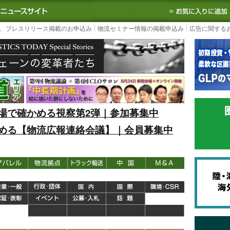
S TODAY｜国内最大の物流ニュースサイト
3PL, SCMなど国内外の最新の物流
、プレスリリース掲載のお申込み
物流セミナー情報の掲載申込み
広告に関する
場で確かめる視察第2弾｜参加募集中
める【物流広報連絡会議】｜会員募集中