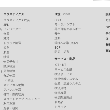
ロジスティクス
環境・CSR
話
ロジスティクス総合
CSR
短
モーダルシフト
3PL
D
フォワーダー
再生可能エネルギー
の
事
倉庫
安全
港湾
燃料
値
トラック輸送
環境への取り組み
新
海運
BCP
高
防災・災害
航空
鉄道
サービス・商品
物流子会社
ICT・IoT
静脈物流
サービス全般
災害物流
ンネ
物流サービス
食品物流
物流情報システム
EC物流
生産・流通システム
メディカル物流
物流資材
アパレル物流
物流機器
都市・館内物流
物流関連商品
スタートアップ･ベンチャー
新商品
利用運送
トラック
貿易・税関