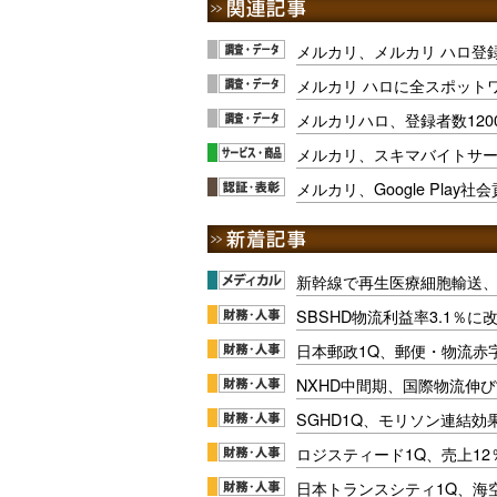
メルカリ、メルカリ ハロ登録
メルカリ ハロに全スポット
メルカリハロ、登録者数120
メルカリ、スキマバイトサ
メルカリ、Google Play
新幹線で再生医療細胞輸送
SBSHD物流利益率3.1％
日本郵政1Q、郵便・物流赤
NXHD中間期、国際物流伸び
SGHD1Q、モリソン連結効
ロジスティード1Q、売上1
日本トランスシティ1Q、海