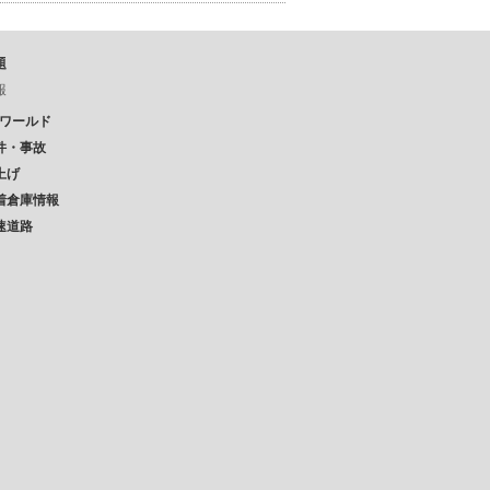
題
報
Pワールド
件・事故
上げ
着倉庫情報
速道路