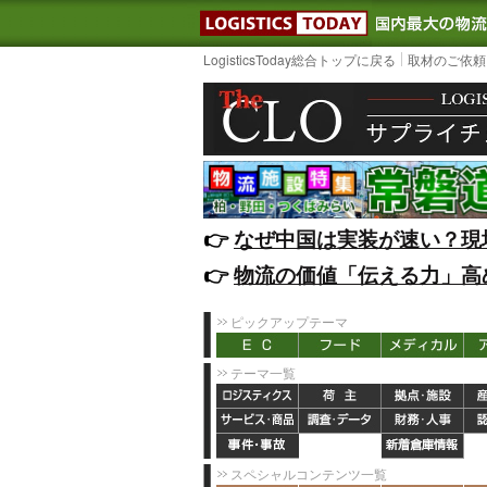
LOGISTIC
LogisticsToday総合トップに戻る
取材のご依頼
👉️
なぜ中国は実装が速い？現
👉️
物流の価値「伝える力」高
ピックアップテーマ
テーマ一覧
スペシャルコンテンツ一覧