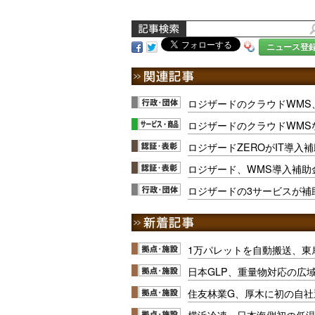
ニュース登
ロジザードのクラウドWMS
ロジザードのクラウドWMS
ロジザードZEROがIT導入
ロジザード、WMS導入補助
ロジザードの3サービスが補
1万パレットを自動搬送、東
日本GLP、重量物対応の広
住友林業G、厚木に初の自社
横浜冷凍、日本海側初の低