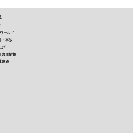
題
報
Pワールド
件・事故
上げ
着倉庫情報
速道路