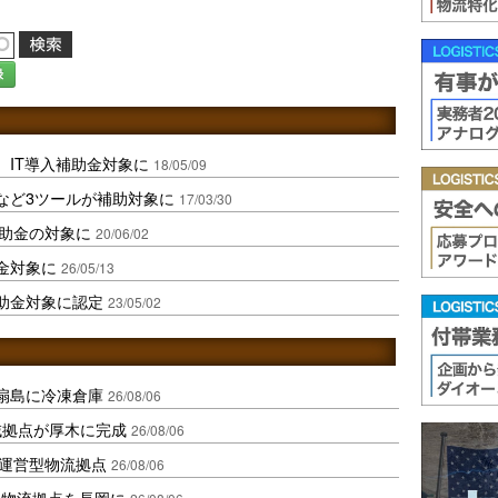
録
、IT導入補助金対象に
18/05/09
など3ツールが補助対象に
17/03/30
補助金の対象に
20/06/02
金対象に
26/05/13
助金対象に認定
23/05/02
扇島に冷凍倉庫
26/08/06
域拠点が厚木に完成
26/08/06
運営型物流拠点
26/08/06
温物流拠点を長岡に