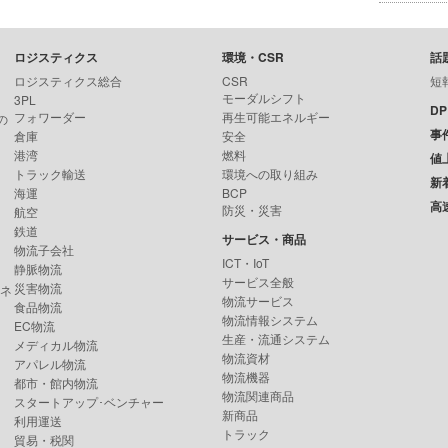
ロジスティクス
環境・CSR
話
ロジスティクス総合
CSR
短
モーダルシフト
3PL
D
フォワーダー
再生可能エネルギー
の
事
倉庫
安全
港湾
燃料
値
トラック輸送
環境への取り組み
新
海運
BCP
高
防災・災害
航空
鉄道
サービス・商品
物流子会社
ICT・IoT
静脈物流
サービス全般
災害物流
ンネ
物流サービス
食品物流
物流情報システム
EC物流
生産・流通システム
メディカル物流
物流資材
アパレル物流
物流機器
都市・館内物流
物流関連商品
スタートアップ･ベンチャー
新商品
利用運送
トラック
貿易・税関