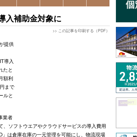
T導入補助金対象に
>>
この記事を印刷する（PDF）
が提供
IT導入
れたと
月額利
万円まで
ールと
事業者
て、ソフトウエアやクラウドサービスの導入費用
RO」は倉庫在庫の一元管理を可能にし、物流現場