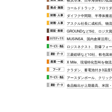
コールドトラック、フロリ
ダイフク中間期、半導体搬
アスクル社長に成松氏、物
GROUNDなど5社、ロジ大
MUSINSA、国内倉庫活用
ロジスネクスト、防爆フォ
三菱総研など10社、軟包装
X Mile、現場特化型AIを
クラダシ、蓄電池付き3温度
アースダンボール、クリッ
食品輸出が上期最高、米国