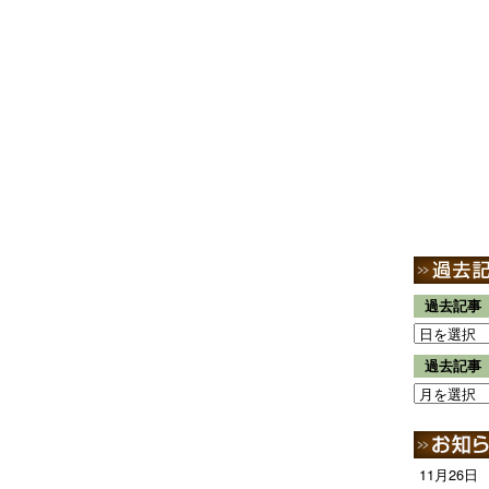
過去記事
過去記事
11月26日