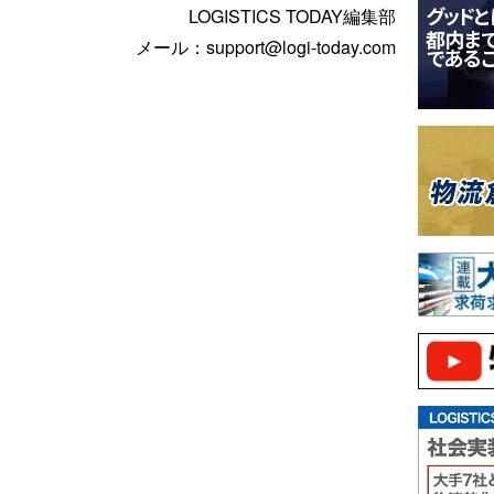
LOGISTICS TODAY編集部
メール：support@logi-today.com