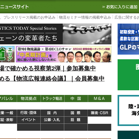
S TODAY｜国内最大の物流ニュースサイト
3PL, SCMなど国内外の最新の物流
、プレスリリース掲載のお申込み
物流セミナー情報の掲載申込み
広告に関する
場で確かめる視察第2弾｜参加募集中
める【物流広報連絡会議】｜会員募集中