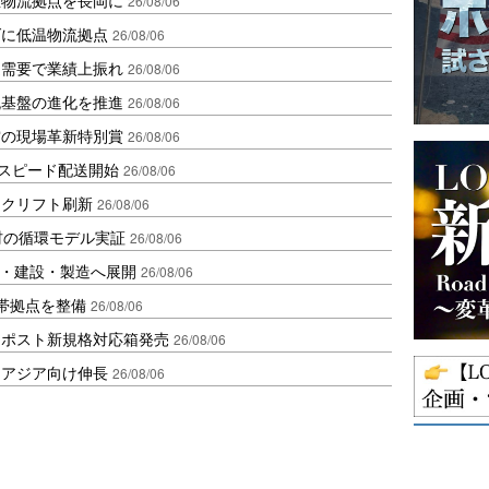
26/08/06
ダに低温物流拠点
26/08/06
送需要で業績上振れ
26/08/06
流基盤の進化を推進
26/08/06
賞の現場革新特別賞
26/08/06
しスピード配送開始
26/08/06
ークリフト刷新
26/08/06
材の循環モデル実証
26/08/06
物流・建設・製造へ展開
26/08/06
帯拠点を整備
26/08/06
クポスト新規格対応箱発売
26/08/06
・アジア向け伸長
26/08/06