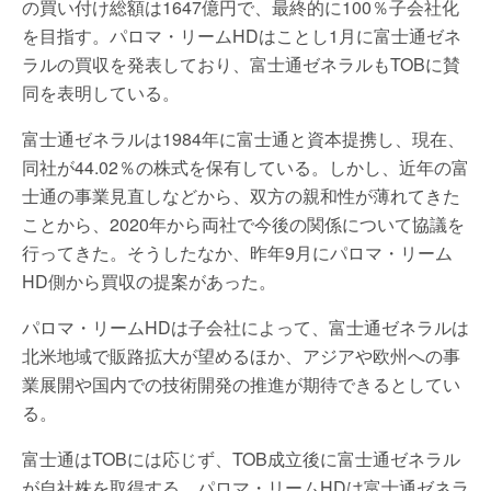
の買い付け総額は1647億円で、最終的に100％子会社化
を目指す。パロマ・リームHDはことし1月に富士通ゼネ
ラルの買収を発表しており、富士通ゼネラルもTOBに賛
同を表明している。
富士通ゼネラルは1984年に富士通と資本提携し、現在、
同社が44.02％の株式を保有している。しかし、近年の富
士通の事業見直しなどから、双方の親和性が薄れてきた
ことから、2020年から両社で今後の関係について協議を
行ってきた。そうしたなか、昨年9月にパロマ・リーム
HD側から買収の提案があった。
パロマ・リームHDは子会社によって、富士通ゼネラルは
北米地域で販路拡大が望めるほか、アジアや欧州への事
業展開や国内での技術開発の推進が期待できるとしてい
る。
富士通はTOBには応じず、TOB成立後に富士通ゼネラル
が自社株を取得する。パロマ・リームHDは富士通ゼネラ