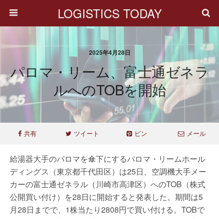
LOGISTICS TODAY
2025年4月28日
パロマ・リーム、富士通ゼネラ
ルへのTOBを開始
共有
ツイート
ピン
メール
給湯器大手のパロマを傘下にするパロマ・リームホール
ディングス（東京都千代田区）は25日、空調機大手メー
カーの富士通ゼネラル（川崎市高津区）へのTOB（株式
公開買い付け）を28日に開始すると発表した。期間は5
月28日までで、1株当たり2808円で買い付ける。TOBで