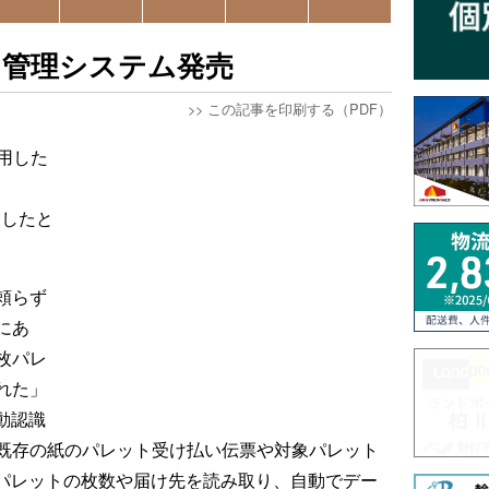
ト管理システム発売
>>
この記事を印刷する（PDF）
活用した
ースしたと
頼らず
にあ
枚パレ
れた」
動認識
既存の紙のパレット受け払い伝票や対象パレット
らパレットの枚数や届け先を読み取り、自動でデー