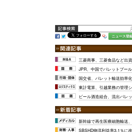
ニュース登
三菱商事、三菱食品など出
JPR、中国でパレットプー
国交省、パレット輸送効率化
東計電算、引越業務の管理
ビール酒造組合、流出パレット
新幹線で再生医療細胞輸送
SBSHD物流利益率3.1％