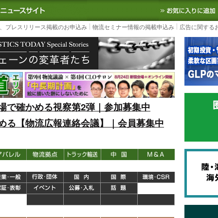
S TODAY｜国内最大の物流ニュースサイト
3PL, SCMなど国内外の最新の物流
、プレスリリース掲載のお申込み
物流セミナー情報の掲載申込み
広告に関する
場で確かめる視察第2弾｜参加募集中
める【物流広報連絡会議】｜会員募集中