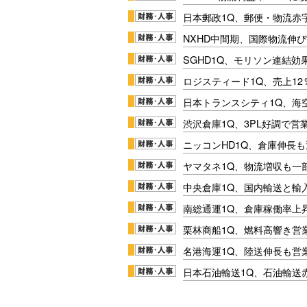
日本郵政1Q、郵便・物流赤
NXHD中間期、国際物流伸び
SGHD1Q、モリソン連結効
ロジスティード1Q、売上1
日本トランスシティ1Q、海
渋沢倉庫1Q、3PL好調で営
ニッコンHD1Q、倉庫伸長
ヤマタネ1Q、物流増収も一
中央倉庫1Q、国内輸送と輸
南総通運1Q、倉庫稼働率上
栗林商船1Q、燃料高響き営
名港海運1Q、陸送伸長も営業
日本石油輸送1Q、石油輸送