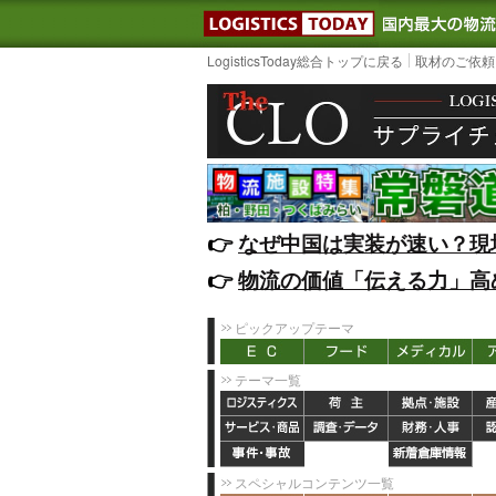
LOGISTIC
LogisticsToday総合トップに戻る
取材のご依頼
👉️
なぜ中国は実装が速い？現
👉️
物流の価値「伝える力」高
ピックアップテーマ
テーマ一覧
スペシャルコンテンツ一覧