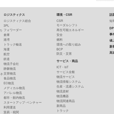
ロジスティクス
環境・CSR
話
ロジスティクス総合
CSR
短
モーダルシフト
3PL
D
フォワーダー
再生可能エネルギー
の
事
倉庫
安全
港湾
燃料
値
トラック輸送
環境への取り組み
新
海運
BCP
高
防災・災害
航空
鉄道
サービス・商品
物流子会社
ICT・IoT
静脈物流
サービス全般
災害物流
ンネ
物流サービス
食品物流
物流情報システム
EC物流
生産・流通システム
メディカル物流
物流資材
アパレル物流
物流機器
都市・館内物流
物流関連商品
スタートアップ･ベンチャー
新商品
利用運送
トラック
貿易・税関