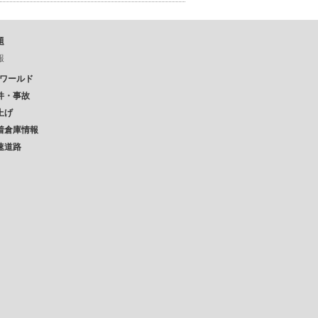
題
報
Pワールド
件・事故
上げ
着倉庫情報
速道路