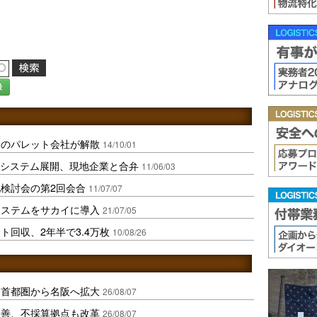
録
資のパレット会社が解散
14/10/01
ルシステム展開、現地企業と合弁
11/06/03
検討会の第2回会合
11/07/07
システムをサカイに導入
21/07/05
回収、2年半で3.4万枚
10/08/26
、首都圏から名阪へ拡大
26/08/07
に改善、不採算拠点も改革
26/08/07