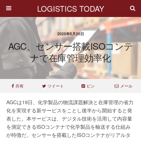
LOGISTICS TODAY
2025年5月20日
AGC、センサー搭載ISOコンテ
ナで在庫管理効率化
共有
ツイート
ピン
メール
AGCは19日、化学製品の物流課題解決と在庫管理の省力
化を実現する新サービスをことし後半から開始すると発
表した。本サービスは、デジタル技術を活用して内容量
を測定できるISOコンテナで化学製品を輸送する仕組み
が特徴だ。センサーを搭載したISOコンテナがリアルタ