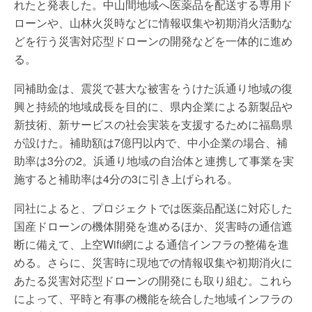
れたと発表した。中山間地域へ医薬品を配送する専用ド
ローンや、山林火災時などに情報収集や初期消火活動な
どを行う災害対応型ドローンの開発などを一体的に進め
る。
同補助金は、震災で甚大な被害をうけた浜通り地域の復
興と持続的地域成長を目的に、県内企業による新製品や
新技術、新サービスの社会実装を支援するために福島県
が設けた。補助額は7億円以内で、中小企業の場合、補
助率は3分の2。浜通り地域の自治体と連携して事業を実
施すると補助率は4分の3に引き上げられる。
同社によると、プロジェクトでは医薬品配送に対応した
国産ドローンの機体開発を進めるほか、災害時の通信遮
断に備えて、上空Wifi網による通信インフラの整備を進
める。さらに、災害時に現地での情報収集や初期消火に
あたる災害対応型ドローンの開発にも取り組む。これら
によって、平時と有事の機能を統合した地域インフラの