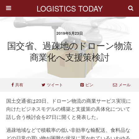
LOGISTICS TODAY
2019年5月23日
国交省、過疎地のドローン物流
商業化へ支援策検討
共有
ツイート
ピン
メール
国土交通省は23日、ドローン物流の商業サービス実現に
向けたビジネスモデルの構築と支援策の具体化について
話し合う検討会を27日に開くと発表した。
過疎地域などで積載率の低い非効率な輸配送、食料品な
どの日常の買い物が困難な状況に置かれているいわゆる