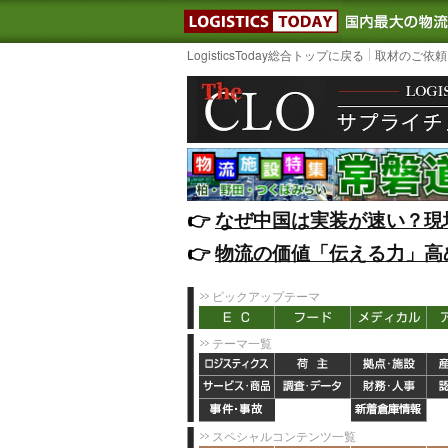
LOGISTIC
LogisticsToday総合トップに戻る
取材のご依頼
👉️
なぜ中国は実装が速い？現
👉️
物流の価値「伝える力」高
ピックアップテーマ
テーマ一覧
スペシャルコンテンツ一覧