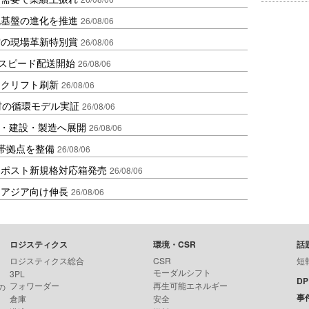
流基盤の進化を推進
26/08/06
賞の現場革新特別賞
26/08/06
しスピード配送開始
26/08/06
ークリフト刷新
26/08/06
材の循環モデル実証
26/08/06
物流・建設・製造へ展開
26/08/06
帯拠点を整備
26/08/06
クポスト新規格対応箱発売
26/08/06
・アジア向け伸長
26/08/06
ロジスティクス
環境・CSR
話
ロジスティクス総合
CSR
短
モーダルシフト
3PL
D
フォワーダー
再生可能エネルギー
の
事
倉庫
安全