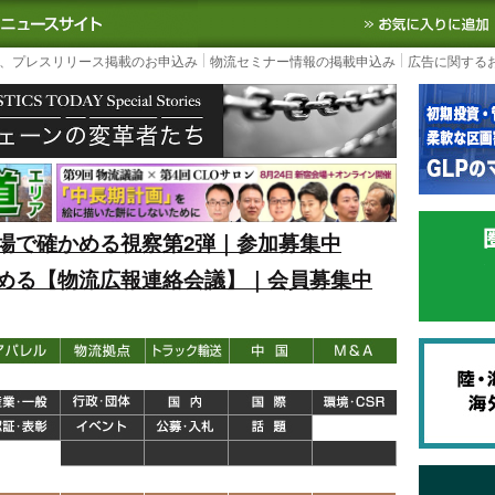
S TODAY｜国内最大の物流ニュースサイト
3PL, SCMなど国内外の最新の物流
、プレスリリース掲載のお申込み
物流セミナー情報の掲載申込み
広告に関する
場で確かめる視察第2弾｜参加募集中
める【物流広報連絡会議】｜会員募集中