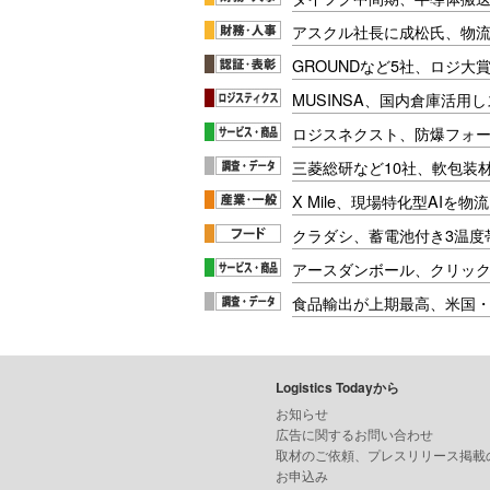
アスクル社長に成松氏、物
GROUNDなど5社、ロジ大
MUSINSA、国内倉庫活用
ロジスネクスト、防爆フォ
三菱総研など10社、軟包装
X Mile、現場特化型AIを
クラダシ、蓄電池付き3温度
アースダンボール、クリッ
食品輸出が上期最高、米国
Logistics Todayから
お知らせ
広告に関するお問い合わせ
取材のご依頼、プレスリリース掲載
お申込み