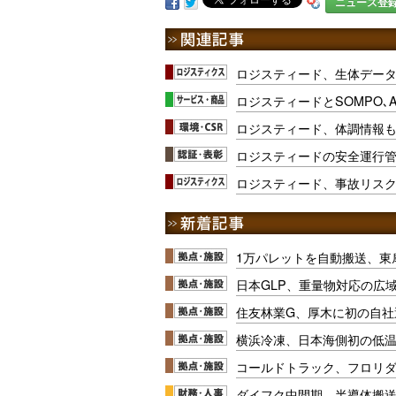
ニュース登
ロジスティード、生体デー
ロジスティードとSOMPO､
ロジスティード、体調情報
ロジスティードの安全運行
ロジスティード、事故リス
1万パレットを自動搬送、東
日本GLP、重量物対応の広
住友林業G、厚木に初の自社
横浜冷凍、日本海側初の低
コールドトラック、フロリ
ダイフク中間期、半導体搬