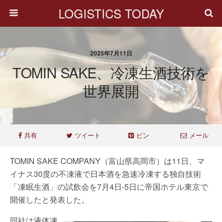
LOGISTICS TODAY
2025年7月11日
TOMIN SAKE、冷凍生酒技術を
世界展開
共有
ツイート
ピン
メール
TOMIN SAKE COMPANY（富山県高岡市）は11日、マ
イナス30度の不凍液で日本酒を急速冷凍する独自技術
「凍眠生酒」の試飲会を7月4日-5日に帝国ホテル東京で
開催したと発表した。
同社は液体凍