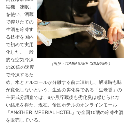
結機「凍眠」
を使い、酒蔵
で搾りたての
生酒を冷凍す
る技術を国内
で初めて実用
化した。一般
的な空気冷凍
（出所：TOMIN SAKE COMPANY）
の20倍の速度
で冷凍するた
め、水とアルコールが分離する前に凍結し、解凍時も味
が変化しないという。生酒の劣化臭である「生老香」の
主要成分調査では、6か月貯蔵後も劣化臭は感じられな
い結果を得た。現在、帝国ホテルのオンラインモール
「ANoTHER IMPERIAL HOTEL」で全国10蔵の冷凍生酒
を販売している。