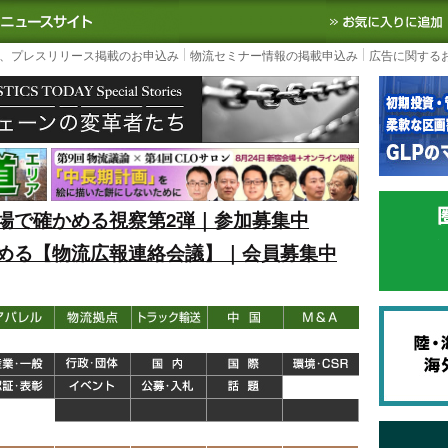
S TODAY｜国内最大の物流ニュースサイト
3PL, SCMなど国内外の最新の物流
、プレスリリース掲載のお申込み
物流セミナー情報の掲載申込み
広告に関する
場で確かめる視察第2弾｜参加募集中
める【物流広報連絡会議】｜会員募集中