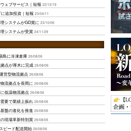
援ウェブサービス｜短報
22/12/19
育に追加投資｜短報
23/04/11
理システムがGD賞に
23/10/06
管理システムが受賞
24/11/29
扇島に冷凍倉庫
26/08/06
域拠点が厚木に完成
26/08/06
運営型物流拠点
26/08/06
温物流拠点を長岡に
26/08/06
ダに低温物流拠点
26/08/06
送需要で業績上振れ
26/08/06
流基盤の進化を推進
26/08/06
賞の現場革新特別賞
26/08/06
しスピード配送開始
26/08/06