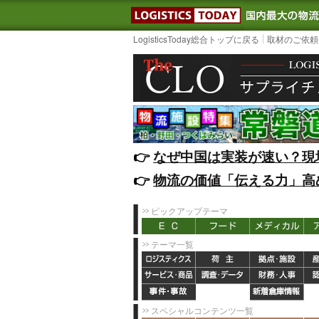
LOGISTIC
LogisticsToday総合トップに戻る
取材のご依頼
👉️
なぜ中国は実装が速い？現
👉️
物流の価値「伝える力」高
ピックアップテーマ
テーマ一覧
スペシャルコンテンツ一覧