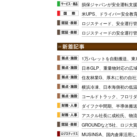
損保ジャパンが安全運転支
米UPS、ドライバー安全教
ロジスティード、安全運行管
ロジスティードの安全運行
1万パレットを自動搬送、東
日本GLP、重量物対応の広
住友林業G、厚木に初の自社
横浜冷凍、日本海側初の低
コールドトラック、フロリ
ダイフク中間期、半導体搬
アスクル社長に成松氏、物
GROUNDなど5社、ロジ大
MUSINSA、国内倉庫活用