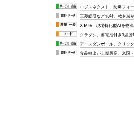
ロジスネクスト、防爆フォ
三菱総研など10社、軟包装
X Mile、現場特化型AIを
クラダシ、蓄電池付き3温度
アースダンボール、クリッ
食品輸出が上期最高、米国