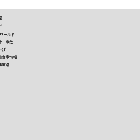
題
報
Pワールド
件・事故
上げ
着倉庫情報
速道路