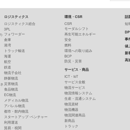
ロジスティクス
環境・CSR
話
ロジスティクス総合
CSR
短
モーダルシフト
3PL
D
フォワーダー
再生可能エネルギー
の
事
倉庫
安全
港湾
燃料
値
トラック輸送
環境への取り組み
新
海運
BCP
高
防災・災害
航空
鉄道
サービス・商品
物流子会社
ICT・IoT
静脈物流
サービス全般
災害物流
ンネ
物流サービス
食品物流
物流情報システム
EC物流
生産・流通システム
メディカル物流
物流資材
アパレル物流
物流機器
都市・館内物流
物流関連商品
スタートアップ･ベンチャー
新商品
利用運送
トラック
貿易・税関