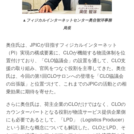
▲フィジカルインターネットセンター奥住智洋事務
局長
奥住氏は、JPICが目指すフィジカルインターネット
（PI）実現の構成要素に、CLOが機能する物流体制を位
置付けており、「CLO協議会」の設置を通して、CLO支
援の取り組み、官民をつなぐ役割を主導してきた。奥住
氏は、今回の第1回CLOサロンへの登壇を「CLO協議会
の出張版」と位置づけて、これまでのJPICの活動との相
乗効果に期待を寄せた。
さらに奥住氏は、荷主企業のCLOだけではなく、CLOの
カウンターパートとなる役割が物流サービス提供企業側
にも必要であるとして、「LPD」（Logistics Producer）
という新たな概念についても解説した。CLOとLPD、そ