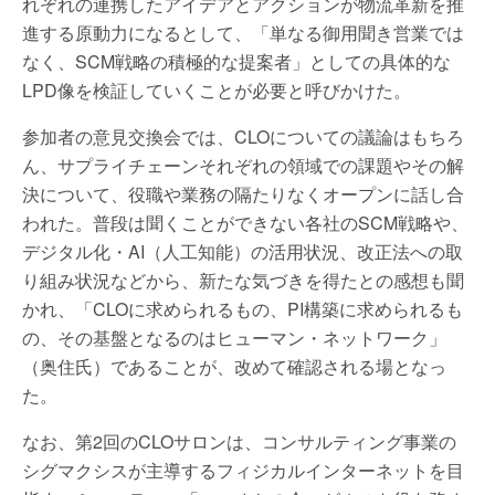
れぞれの連携したアイデアとアクションが物流革新を推
進する原動力になるとして、「単なる御用聞き営業では
なく、SCM戦略の積極的な提案者」としての具体的な
LPD像を検証していくことが必要と呼びかけた。
参加者の意見交換会では、CLOについての議論はもちろ
ん、サプライチェーンそれぞれの領域での課題やその解
決について、役職や業務の隔たりなくオープンに話し合
われた。普段は聞くことができない各社のSCM戦略や、
デジタル化・AI（人工知能）の活用状況、改正法への取
り組み状況などから、新たな気づきを得たとの感想も聞
かれ、「CLOに求められるもの、PI構築に求められるも
の、その基盤となるのはヒューマン・ネットワーク」
（奥住氏）であることが、改めて確認される場となっ
た。
なお、第2回のCLOサロンは、コンサルティング事業の
シグマクシスが主導するフィジカルインターネットを目