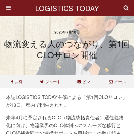
LOGISTICS TODAY
2025年7月18日
物流変える人のつながり、第1回
CLOサロン開催
共有
ツイート
ピン
メール
本誌LOGISTICS TODAY主催による「第1回CLOサロン」
が18日、都内で開催された。
来年4月に予定されるCLO（物流統括責任者）選任義務
化に向け、物流業界のCLO体制へのスムーズな移行と、
CLO候補者同士の連携サポートを目指すこの取り組み