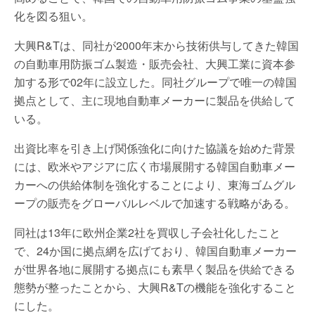
化を図る狙い。
大興R&Tは、同社が2000年末から技術供与してきた韓国
の自動車用防振ゴム製造・販売会社、大興工業に資本参
加する形で02年に設立した。同社グループで唯一の韓国
拠点として、主に現地自動車メーカーに製品を供給して
いる。
出資比率を引き上げ関係強化に向けた協議を始めた背景
には、欧米やアジアに広く市場展開する韓国自動車メー
カーへの供給体制を強化することにより、東海ゴムグル
ープの販売をグローバルレベルで加速する戦略がある。
同社は13年に欧州企業2社を買収し子会社化したこと
で、24か国に拠点網を広げており、韓国自動車メーカー
が世界各地に展開する拠点にも素早く製品を供給できる
態勢が整ったことから、大興R&Tの機能を強化すること
にした。