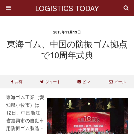
LOGISTICS TODAY
2013年11月13日
東海ゴム、中国の防振ゴム拠点
で10周年式典
共有
ツイート
ピン
メール
東海ゴム工業（愛
知県小牧市）は
12日、中国浙江
省嘉興市の自動車
用防振ゴム製造・