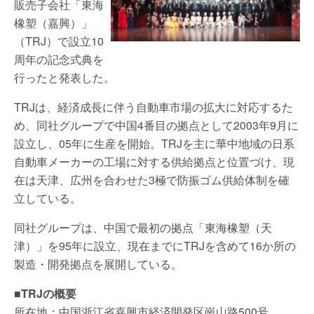
販売子会社「東海
橡塑（嘉興）」
（TRJ）で設立10
周年の記念式典を
行ったと発表した。
TRJは、経済成長に伴う自動車市場の拡大に対応するた
め、同社グループで中国4番目の拠点として2003年9月に
設立し、05年に生産を開始。TRJを主に華中地域の日系
自動車メーカーの工場に対する供給拠点と位置づけ、現
在は天津、広州を合わせた3極で防振ゴム供給体制を確
立している。
同社グループは、中国で最初の拠点「東海橡塑（天
津）」を95年に設立、現在までにTRJを含めて16か所の
製造・開発拠点を展開している。
■TRJの概要
所在地：中国浙江省嘉興市経済開発区崗山路500号