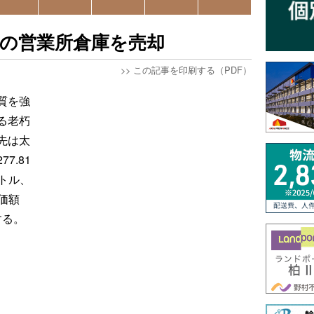
市の営業所倉庫を売却
>>
この記事を印刷する（PDF）
質を強
る老朽
先は太
7.81
ートル、
簿価額
する。