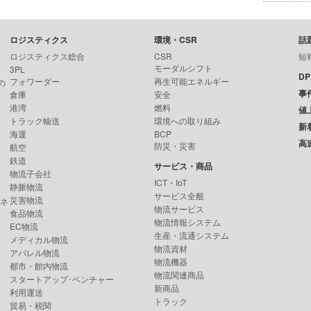
ロジスティクス
環境・CSR
話
ロジスティクス総合
CSR
短
モーダルシフト
3PL
D
フォワーダー
再生可能エネルギー
の
事
倉庫
安全
港湾
燃料
値
トラック輸送
環境への取り組み
新
海運
BCP
高
防災・災害
航空
鉄道
サービス・商品
物流子会社
ICT・IoT
静脈物流
サービス全般
災害物流
ンネ
物流サービス
食品物流
物流情報システム
EC物流
生産・流通システム
メディカル物流
物流資材
アパレル物流
物流機器
都市・館内物流
物流関連商品
スタートアップ･ベンチャー
新商品
利用運送
トラック
貿易・税関