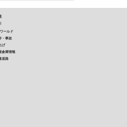
題
報
Pワールド
件・事故
上げ
着倉庫情報
速道路