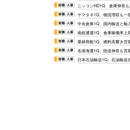
ニッコンHD1Q、倉庫伸長
ヤマタネ1Q、物流増収も一
中央倉庫1Q、国内輸送と輸
南総通運1Q、倉庫稼働率上
栗林商船1Q、燃料高響き営
名港海運1Q、陸送伸長も営業
日本石油輸送1Q、石油輸送