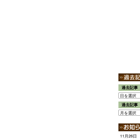
過去記事
過去記事
11月26日