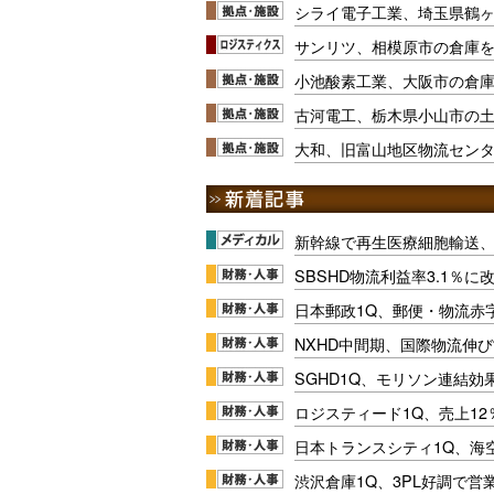
シライ電子工業、埼玉県鶴
サンリツ、相模原市の倉庫
小池酸素工業、大阪市の倉
古河電工、栃木県小山市の土
大和、旧富山地区物流セン
新幹線で再生医療細胞輸送
SBSHD物流利益率3.1％
日本郵政1Q、郵便・物流赤
NXHD中間期、国際物流伸び
SGHD1Q、モリソン連結効
ロジスティード1Q、売上1
日本トランスシティ1Q、海
渋沢倉庫1Q、3PL好調で営