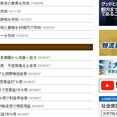
ヶ島市の倉庫を売却
14/08/08
を売却
15/11/30
庫跡地を売却
15/12/21
地と建物を43億円で売却
16/03/24
ターを売却
13/02/25
、首都圏から名阪へ拡大
26/08/07
に改善、不採算拠点も改革
26/08/07
字も国際物流改善
26/08/07
営業益57％増
26/08/07
果で営業益15％増
26/08/07
2％増で利益率改善
26/08/07
空輸送増で増収増益
26/08/07
業益18％増
26/08/07