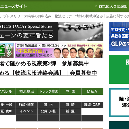
S TODAY｜国内最大の物流ニュースサイト
3PL, SCMなど国内外の最新の物流
、プレスリリース掲載のお申込み
物流セミナー情報の掲載申込み
広告に関する
場で確かめる視察第2弾｜参加募集中
める【物流広報連絡会議】｜会員募集中