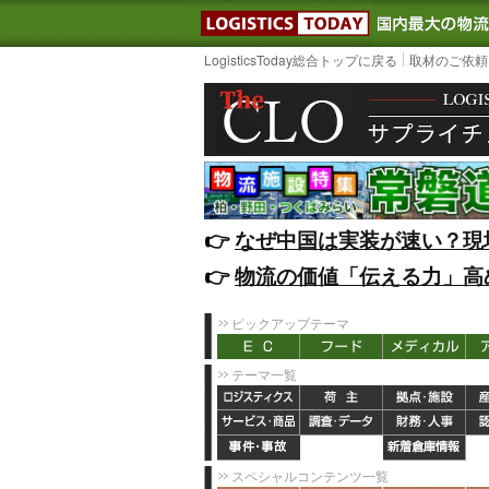
LOGISTIC
LogisticsToday総合トップに戻る
取材のご依頼
👉️
なぜ中国は実装が速い？現
👉️
物流の価値「伝える力」高
ピックアップテーマ
テーマ一覧
スペシャルコンテンツ一覧