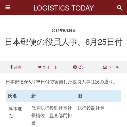
LOGISTICS TODAY
2014年6月26日
日本郵便の役員人事、6月25日付
共有
ツイート
ピン
メール
日本郵便が6月25日付で実施した役員人事は次の通り。
氏名
新
旧
代表執行役副社長社
執行役副社長
厚木進
長補佐、監査部門担
氏
当