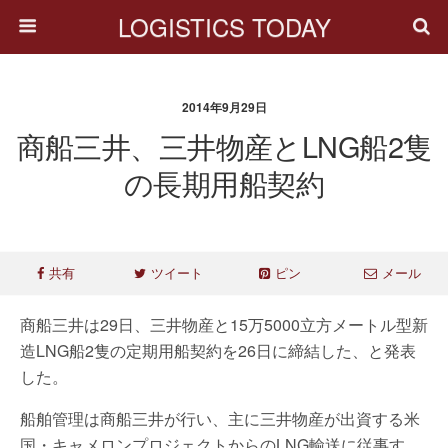
LOGISTICS TODAY
2014年9月29日
商船三井、三井物産とLNG船2隻
の長期用船契約
共有
ツイート
ピン
メール
商船三井は29日、三井物産と15万5000立方メートル型新
造LNG船2隻の定期用船契約を26日に締結した、と発表
した。
船舶管理は商船三井が行い、主に三井物産が出資する米
国・キャメロンプロジェクトからのLNG輸送に従事す