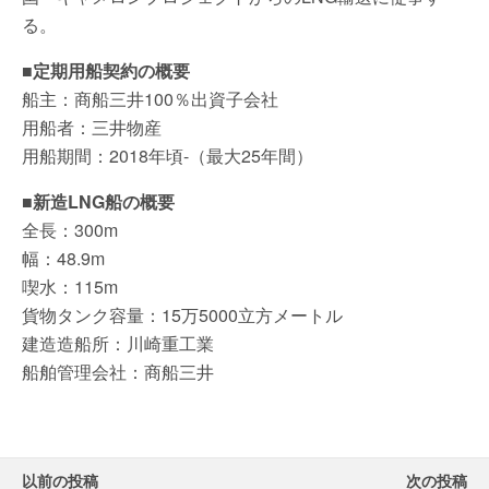
る。
■
定期用船契約の概要
船主：商船三井100％出資子会社
用船者：三井物産
用船期間：2018年頃-（最大25年間）
■
新造LNG船の概要
全長：300m
幅：48.9m
喫水：115m
貨物タンク容量：15万5000立方メートル
建造造船所：川崎重工業
船舶管理会社：商船三井
以前の投稿
次の投稿