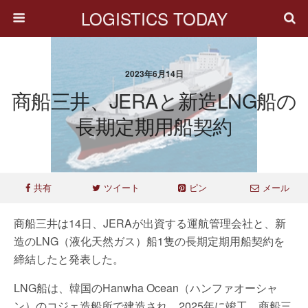
LOGISTICS TODAY
2023年6月14日
商船三井、JERAと新造LNG船の
長期定期用船契約
共有
ツイート
ピン
メール
商船三井は14日、JERAが出資する運航管理会社と、新
造のLNG（液化天然ガス）船1隻の長期定期用船契約を
締結したと発表した。
LNG船は、韓国のHanwha Ocean（ハンファオーシャ
ン）のコジェ造船所で建造され、2025年に竣工。商船三