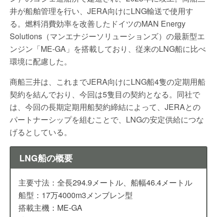
井が船舶管理を行い、JERA向けにLNG輸送で使用す
る。燃料消費効率を改善したドイツのMAN Energy
Solutions（マンエナジーソリューションズ）の最新型エ
ンジン「ME-GA」を搭載しており、従来のLNG船に比べ
環境に配慮した。
商船三井は、これまでJERA向けにLNG船4隻の定期用船
契約を結んでおり、今回は5隻目の契約となる。同社で
は、今回の長期定期用船契約締結によって、JERAとの
パートナーシップを組むことで、LNGの安定供給につな
げるとしている。
LNG船の概要
主要寸法：全長294.9メートル、船幅46.4メートル
船型：17万4000m3メンブレン型
搭載主機：ME-GA