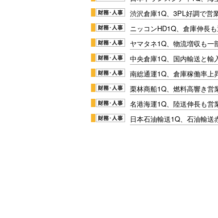
渋沢倉庫1Q、3PL好調で営
ニッコンHD1Q、倉庫伸長
ヤマタネ1Q、物流増収も一
中央倉庫1Q、国内輸送と輸
南総通運1Q、倉庫稼働率上
栗林商船1Q、燃料高響き営
名港海運1Q、陸送伸長も営業
日本石油輸送1Q、石油輸送