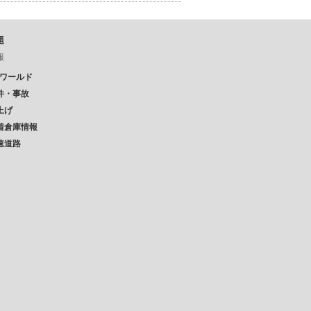
題
報
Pワールド
件・事故
上げ
着倉庫情報
速道路