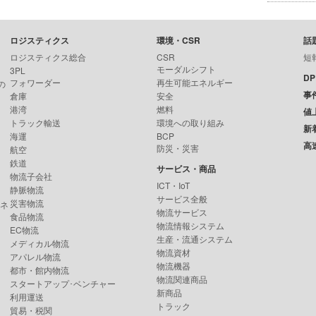
ロジスティクス
環境・CSR
話
ロジスティクス総合
CSR
短
モーダルシフト
3PL
D
フォワーダー
再生可能エネルギー
の
事
倉庫
安全
港湾
燃料
値
トラック輸送
環境への取り組み
新
海運
BCP
高
防災・災害
航空
鉄道
サービス・商品
物流子会社
ICT・IoT
静脈物流
サービス全般
災害物流
ンネ
物流サービス
食品物流
物流情報システム
EC物流
生産・流通システム
メディカル物流
物流資材
アパレル物流
物流機器
都市・館内物流
物流関連商品
スタートアップ･ベンチャー
新商品
利用運送
トラック
貿易・税関