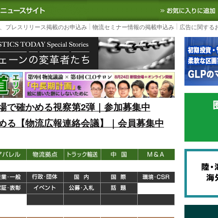
S TODAY｜国内最大の物流ニュースサイト
3PL, SCMなど国内外の最新の物流
、プレスリリース掲載のお申込み
物流セミナー情報の掲載申込み
広告に関する
場で確かめる視察第2弾｜参加募集中
める【物流広報連絡会議】｜会員募集中