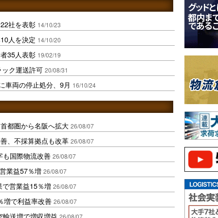
22社を表彰
14/10/23
10人を決定
14/10/20
者35人表彰
19/02/19
ラック運送許可
20/08/31
者に車両の停止処分、9月
16/10/24
、首都圏から名阪へ拡大
26/08/07
に改善、不採算拠点も改革
26/08/07
字も国際物流改善
26/08/07
営業益57％増
26/08/07
果で営業益15％増
26/08/07
2％増で利益率改善
26/08/07
空輸送増で増収増益
26/08/07