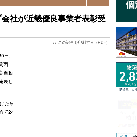
プ会社が近畿優良事業者表彰受
>>
この記事を印刷する（PDF）
0日、
関西
良自動
発表し
設けた事
て24