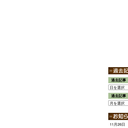
過去記事
過去記事
11月26日