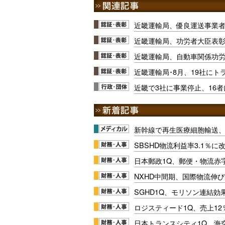
近畿運輸局、優良運送事業者
近畿運輸局、功労者大臣表彰
近畿運輸局、自動車関係功労
近畿運輸局･8月、19社にト
近畿で3社に事業停止、16
新幹線で再生医療細胞輸送
SBSHD物流利益率3.1％
日本郵政1Q、郵便・物流赤
NXHD中間期、国際物流伸び
SGHD1Q、モリソン連結効
ロジスティード1Q、売上1
日本トランスシティ1Q、海