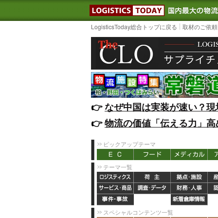
LOGISTIC
LogisticsToday総合トップに戻る
取材のご依頼
👉️
なぜ中国は実装が速い？現
👉️
物流の価値「伝える力」高
ピックアップテーマ
テーマ一覧
スペシャルコンテンツ一覧