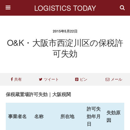
LOGISTICS TODAY
2015年5月22日
O&K・大阪市西淀川区の保税許
可失効
共有
ツイート
ピン
メール
保税蔵置場許可失効｜大阪税関
許可失
失効原
事業者名
名称
所在地
効年月
因
日