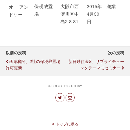
保税蔵置
大阪市西
2015年
廃業
オー アン
場
淀川区中
4月30
ドケー
島2-8-81
日
以前の投稿
次の投稿
函館税関、2社の保税蔵置場
新日鉄住金S、サプライチェー
許可更新
ンをテーマにセミナー
© LOGISTICS TODAY
トップに戻る