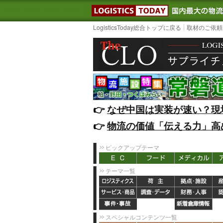
LOGISTIC
LogisticsToday総合トップに戻る
取材のご依頼
👉️
なぜ中国は実装が速い？現
👉️
物流の価値「伝える力」高
ピックアップテーマ
テーマ一覧
スペシャルコンテンツ一覧