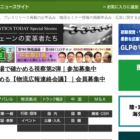
S TODAY｜国内最大の物流ニュースサイト
3PL, SCMなど国内外の最新の物流
、プレスリリース掲載のお申込み
物流セミナー情報の掲載申込み
広告に関する
場で確かめる視察第2弾｜参加募集中
める【物流広報連絡会議】｜会員募集中