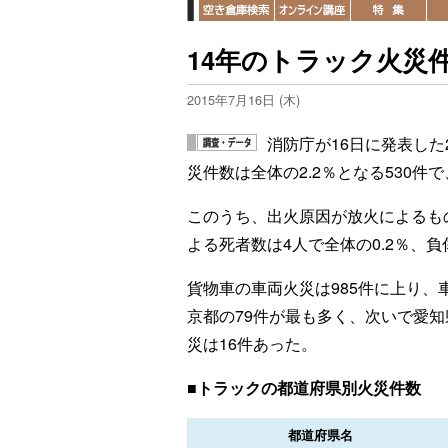
14年のトラック火災件
2015年7月16日 (木)
消防庁が16日に発表した
災件数は全体の2.2％となる530件
このうち、出火原因が放火によるもの
よる死者数は4人で全体の0.2％、負
貨物車の車両火災は985件に上り、
京都の79件が最も多く、次いで愛知
災は16件あった。
■トラックの都道府県別火災件数
都道府県名