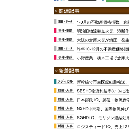
1-3月の不動産価格指数、倉庫
明治旧物流拠点火災、溶断
大阪の倉庫火災が鎮圧、発生
昨年10-12月の不動産価格指
小野産業、栃木工場で倉庫
新幹線で再生医療細胞輸送
SBSHD物流利益率3.1％
日本郵政1Q、郵便・物流赤
NXHD中間期、国際物流伸び
SGHD1Q、モリソン連結効
ロジスティード1Q、売上1