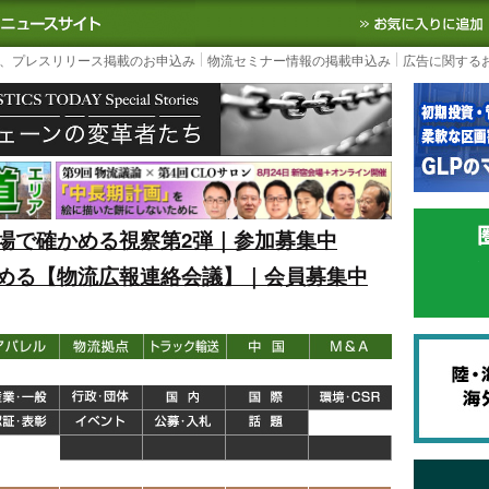
S TODAY｜国内最大の物流ニュースサイト
3PL, SCMなど国内外の最新の物流
、プレスリリース掲載のお申込み
物流セミナー情報の掲載申込み
広告に関する
場で確かめる視察第2弾｜参加募集中
める【物流広報連絡会議】｜会員募集中