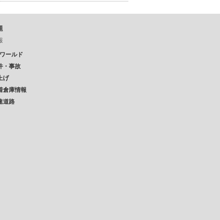
題
報
Pワールド
件・事故
上げ
着倉庫情報
速道路