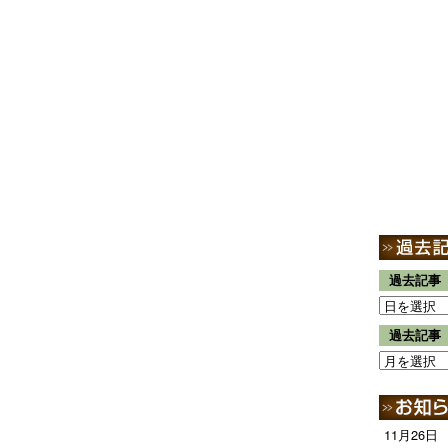
過去記事
過去記事
11月26日