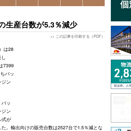
の生産台数が5.3％減少
>>
この記事を印刷する（PDF）
）は28
表し
7399
うちバッ
ンジン
。バッ
ンジン
ル式が
した。輸出向けの販売台数は2527台で1.5％減とな