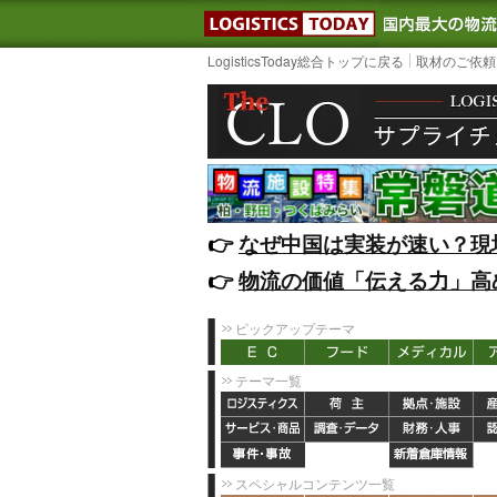
LOGISTIC
LogisticsToday総合トップに戻る
取材のご依頼
👉️
なぜ中国は実装が速い？現
👉️
物流の価値「伝える力」高
ピックアップテーマ
テーマ一覧
スペシャルコンテンツ一覧