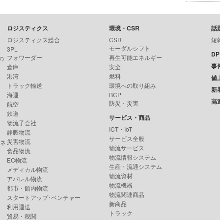
ロジスティクス
環境・CSR
話
ロジスティクス総合
CSR
短
モーダルシフト
3PL
D
フォワーダー
再生可能エネルギー
の
事
倉庫
安全
港湾
燃料
値
トラック輸送
環境への取り組み
新
海運
BCP
高
防災・災害
航空
鉄道
サービス・商品
物流子会社
ICT・IoT
静脈物流
サービス全般
災害物流
ンネ
物流サービス
食品物流
物流情報システム
EC物流
生産・流通システム
メディカル物流
物流資材
アパレル物流
物流機器
都市・館内物流
物流関連商品
スタートアップ･ベンチャー
新商品
利用運送
トラック
貿易・税関