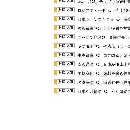
SGHD1Q、モリソン連結効
ロジスティード1Q、売上1
日本トランスシティ1Q、海
渋沢倉庫1Q、3PL好調で営
ニッコンHD1Q、倉庫伸長
ヤマタネ1Q、物流増収も一
中央倉庫1Q、国内輸送と輸
南総通運1Q、倉庫稼働率上
栗林商船1Q、燃料高響き営
名港海運1Q、陸送伸長も営業
日本石油輸送1Q、石油輸送