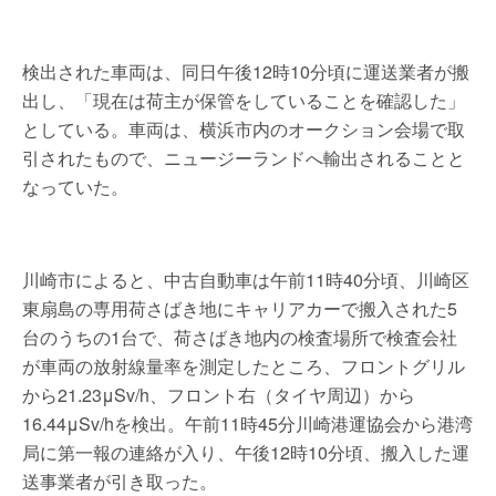
検出された車両は、同日午後12時10分頃に運送業者が搬
出し、「現在は荷主が保管をしていることを確認した」
としている。車両は、横浜市内のオークション会場で取
引されたもので、ニュージーランドへ輸出されることと
なっていた。
川崎市によると、中古自動車は午前11時40分頃、川崎区
東扇島の専用荷さばき地にキャリアカーで搬入された5
台のうちの1台で、荷さばき地内の検査場所で検査会社
が車両の放射線量率を測定したところ、フロントグリル
から21.23μSv/h、フロント右（タイヤ周辺）から
16.44μSv/hを検出。午前11時45分川崎港運協会から港湾
局に第一報の連絡が入り、午後12時10分頃、搬入した運
送事業者が引き取った。