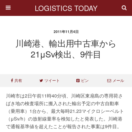
LOGISTICS TODAY
2011年11月4日
川崎港、輸出用中古車から
21μSv検出、9件目
共有
ツイート
ピン
メール
川崎市は2日午前11時40分頃、川崎区東扇島の専用荷さ
ばき地の検査場所に搬入された輸出予定の中古自動車
（乗用車）1台から、最大毎時21.23マイクロシーベルト
（μSv/h）の放射線量率を検知したと発表した。川崎港
で通報基準値を超えたことが報告された事案は9件目。